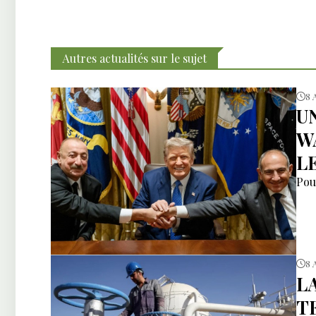
Autres actualités sur le sujet
8 
U
W
L
Pou
8 
L
T