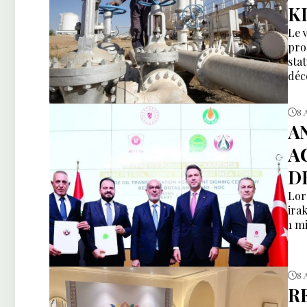
K
Le 
pro
sta
déc
8 
A
A
D
Lor
irak
1 m
8 
R