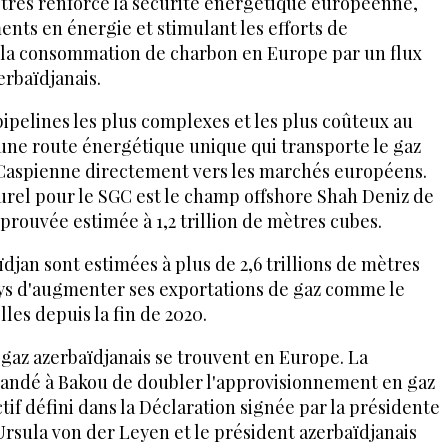
ètres renforce la sécurité énergétique européenne,
ents en énergie et stimulant les efforts de
 la consommation de charbon en Europe par un flux
rbaïdjanais.
ipelines les plus complexes et les plus coûteux au
 une route énergétique unique qui transporte le gaz
 Caspienne directement vers les marchés européens.
urel pour le SGC est le champ offshore Shah Deniz de
prouvée estimée à 1,2 trillion de mètres cubes.
ïdjan sont estimées à plus de 2,6 trillions de mètres
ys d'augmenter ses exportations de gaz comme le
les depuis la fin de 2020.
gaz azerbaïdjanais se trouvent en Europe. La
ndé à Bakou de doubler l'approvisionnement en gaz
ctif défini dans la Déclaration signée par la présidente
sula von der Leyen et le président azerbaïdjanais