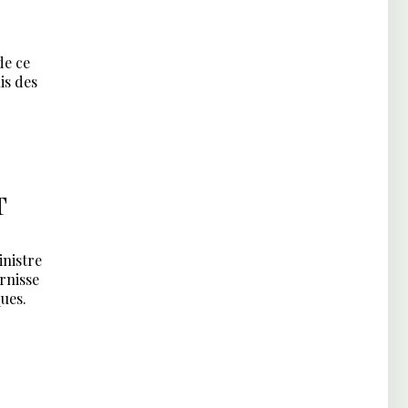
de ce
is des
T
inistre
urnisse
ques.