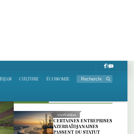
D’ACTEURS RÉGIONAUX À
CELUI D’ENTREPRISES
MONDIALES
Culture
UNE CAMPAGNE DE
PRESSION CHINOISE
VISE UNE SÉRIE
HISTORIQUE TURQUE
POUR UNE SCÈNE
CONSACRÉE AUX
OUÏGHOURS
International
LE GOUVERNEMENT
IRANIEN ŒUVRE À LA
RATIFICATION DE LA
CONVENTION SUR LE
STATUT JURIDIQUE DE LA
MER CASPIENNE
Caucase
UNE AUTRE USINE DE
TSAROUKIAN EST PASSÉE
SOUS LE CONTRÔLE DE
L’ÉTAT ARMÉNIEN - UNE