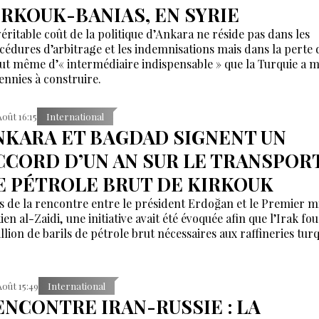
IRKOUK-BANIAS, EN SYRIE
véritable coût de la politique d’Ankara ne réside pas dans les
cédures d’arbitrage et les indemnisations mais dans la perte 
tut même d’« intermédiaire indispensable » que la Turquie a m
ennies à construire.
Août 16:15
International
NKARA ET BAGDAD SIGNENT UN
CCORD D’UN AN SUR LE TRANSPOR
E PÉTROLE BRUT DE KIRKOUK
s de la rencontre entre le président Erdoğan et le Premier m
ien al-Zaidi, une initiative avait été évoquée afin que l’Irak fo
illion de barils de pétrole brut nécessaires aux raffineries tur
Août 15:49
International
ENCONTRE IRAN-RUSSIE : LA