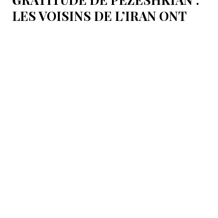
LES VOISINS DE L’IRAN ONT
EMPÊCHÉ LES TENTATIVES
DE DÉSTABILISATION DU PAYS
Le président iranien Massoud Pezeshkian affirme que
l’amélioration des relations de Téhéran avec les pays
voisins a joué un rôle essentiel lors du récent conflit.
Selon lui, les États de la région auraient empêché des
tentatives d’infiltration et de troubles aux frontières
nord-ouest et sud-est de l’Iran.