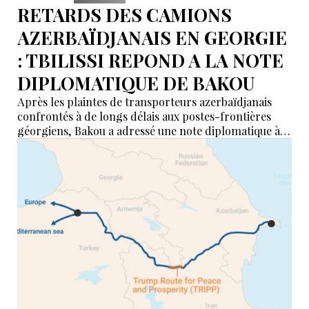
RETARDS DES CAMIONS
AZERBAÏDJANAIS EN GEORGIE
: TBILISSI REPOND A LA NOTE
DIPLOMATIQUE DE BAKOU
Après les plaintes de transporteurs azerbaïdjanais
confrontés à de longs délais aux postes-frontières
géorgiens, Bakou a adressé une note diplomatique à
Tbilissi. Le ministère géorgien des Affaires étrangères
affirme avoir transmis la demande aux autorités
compétentes et annoncé des mesures pour examiner
les violations signalées.