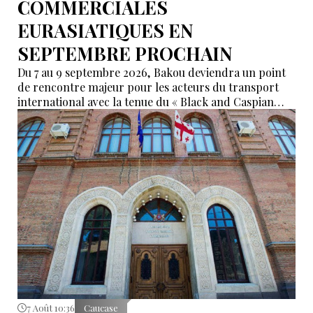
COMMERCIALES
EURASIATIQUES EN
SEPTEMBRE PROCHAIN
Du 7 au 9 septembre 2026, Bakou deviendra un point
de rencontre majeur pour les acteurs du transport
international avec la tenue du « Black and Caspian
Freight Forum 2026 ». L’événement réunira des
représentants des ports, du transport maritime, du
ferroviaire, de la logistique et des institutions
financières afin de discuter de l’avenir des corridors
reliant l’Asie, la mer Caspienne, la région de la mer
Noire et l’Europe.
7 Août 10:36
Caucase