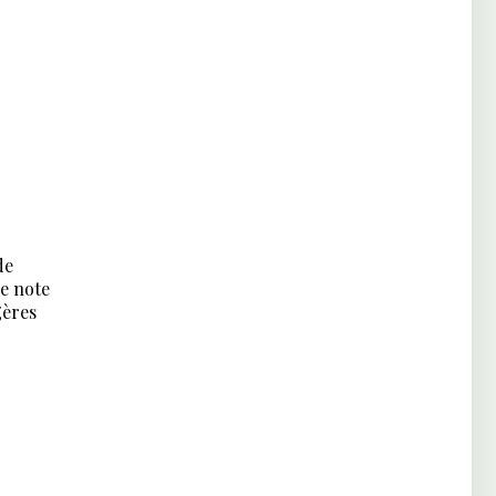
de
ne note
gères