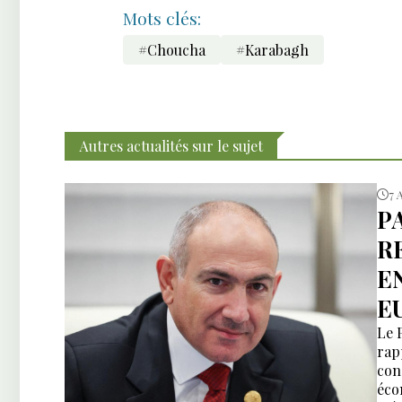
Mots clés:
#Choucha
#Karabagh
Autres actualités sur le sujet
7 
P
R
E
E
Le 
rap
con
éco