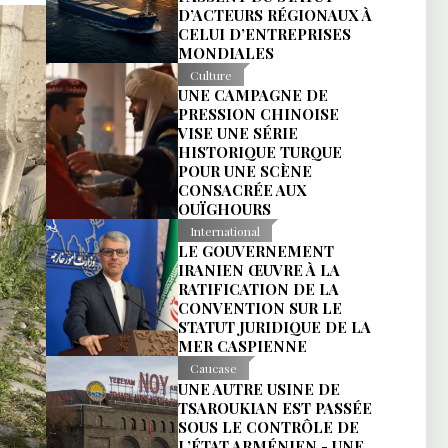
D’ACTEURS RÉGIONAUX À
CELUI D’ENTREPRISES
MONDIALES
Culture
UNE CAMPAGNE DE
PRESSION CHINOISE
VISE UNE SÉRIE
HISTORIQUE TURQUE
POUR UNE SCÈNE
CONSACRÉE AUX
OUÏGHOURS
International
LE GOUVERNEMENT
IRANIEN ŒUVRE À LA
RATIFICATION DE LA
CONVENTION SUR LE
STATUT JURIDIQUE DE LA
MER CASPIENNE
Caucase
UNE AUTRE USINE DE
TSAROUKIAN EST PASSÉE
SOUS LE CONTRÔLE DE
L’ÉTAT ARMÉNIEN - UNE