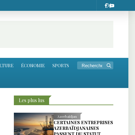
LTURE
ÉCONOMIE
SPORTS
Les plus lus
Azerbaïdjan
CERTAINES ENTREPRISES
AZERBAÏDJANAISES
PASSENT DU STATUT