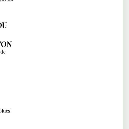
DU
TON
 de
olues