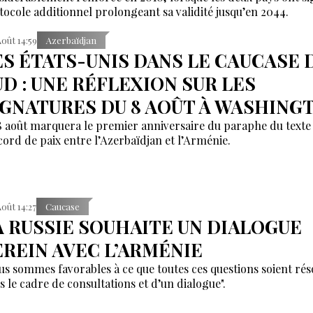
tocole additionnel prolongeant sa validité jusqu’en 2044.
Août 14:59
Azerbaïdjan
ES ÉTATS-UNIS DANS LE CAUCASE 
UD : UNE RÉFLEXION SUR LES
IGNATURES DU 8 AOÛT À WASHING
8 août marquera le premier anniversaire du paraphe du texte
ccord de paix entre l’Azerbaïdjan et l’Arménie.
Août 14:27
Caucase
A RUSSIE SOUHAITE UN DIALOGUE
EREIN AVEC L’ARMÉNIE
us sommes favorables à ce que toutes ces questions soient rés
s le cadre de consultations et d’un dialogue".