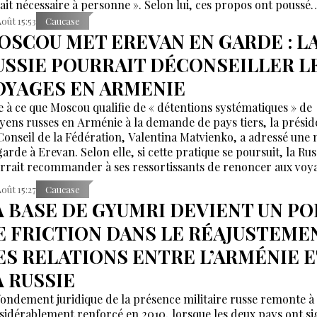
tait nécessaire à personne ». Selon lui, ces propos ont poussé
van à rechercher de nouvelles alternatives économiques et
Août 15:53
Caucase
lomatiques.
OSCOU MET EREVAN EN GARDE : L
USSIE POURRAIT DÉCONSEILLER L
OYAGES EN ARMENIE
e à ce que Moscou qualifie de « détentions systématiques » de
oyens russes en Arménie à la demande de pays tiers, la présid
Conseil de la Fédération, Valentina Matvienko, a adressé une 
arde à Erevan. Selon elle, si cette pratique se poursuit, la Rus
rrait recommander à ses ressortissants de renoncer aux voy
Arménie.
Août 15:27
Caucase
A BASE DE GYUMRI DEVIENT UN PO
E FRICTION DANS LE RÉAJUSTEME
ES RELATIONS ENTRE L’ARMÉNIE E
A RUSSIE
fondement juridique de la présence militaire russe remonte à 
sidérablement renforcé en 2010, lorsque les deux pays ont s