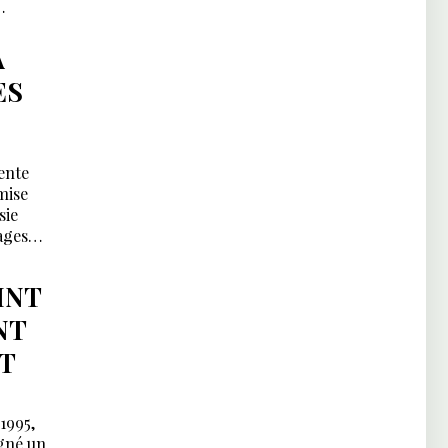
A
ES
ente
mise
sie
ages
INT
NT
T
1995,
igné un