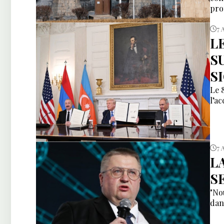
pro
7 
L
S
S
Le 
l’a
7 
L
S
"No
dan