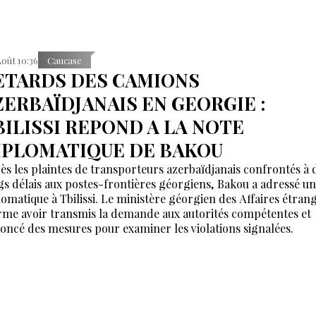
Août 10:36
Caucase
ETARDS DES CAMIONS
ZERBAÏDJANAIS EN GEORGIE :
BILISSI REPOND A LA NOTE
IPLOMATIQUE DE BAKOU
ès les plaintes de transporteurs azerbaïdjanais confrontés à 
gs délais aux postes-frontières géorgiens, Bakou a adressé u
lomatique à Tbilissi. Le ministère géorgien des Affaires étran
irme avoir transmis la demande aux autorités compétentes et
oncé des mesures pour examiner les violations signalées.