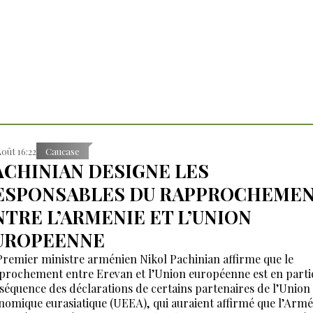
Août 16:22
Caucase
ACHINIAN DESIGNE LES
ESPONSABLES DU RAPPROCHEME
NTRE L’ARMENIE ET L’UNION
UROPEENNE
Premier ministre arménien Nikol Pachinian affirme que le
prochement entre Erevan et l’Union européenne est en partie
séquence des déclarations de certains partenaires de l’Union
nomique eurasiatique (UEEA), qui auraient affirmé que l’Armé