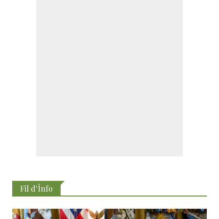
Fil d'İnfo