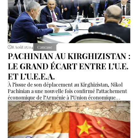
8 Août 15:04
Caucase
PACHINIAN AU KIRGHIZISTAN :
LE GRAND ÉCART ENTRE L’U.E.
ET L’U.E.E.A.
À l’issue de son déplacement au Kirghizistan, Nikol
Pachinian a une nouvelle fois confirmé l’attachement
économique de l’Arménie à l’Union économique
eurasiatique, tout en réaffirmant son rapprochement
avec l’Union européenne. Entre dépendance
économique à l’UEEA et ambitions européennes,
Erevan tente de maintenir un équilibre dont les
contradictions deviennent de plus en plus difficiles à
masquer.