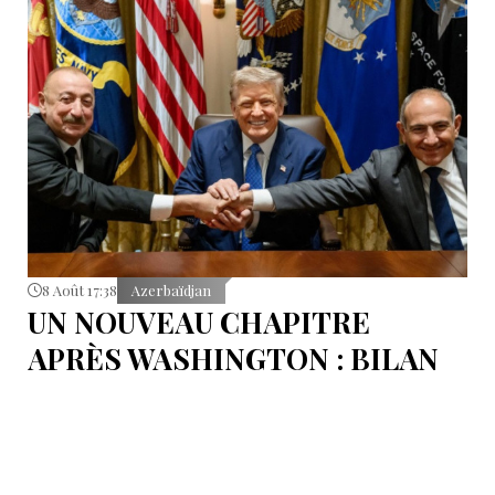
8 Août 17:38
Azerbaïdjan
UN NOUVEAU CHAPITRE
APRÈS WASHINGTON : BILAN
D’ÉTAPE APRÈS LES
SIGNATURES DU 8 AOÛT
Pour mesurer les conséquences concrètes de cet
accord.