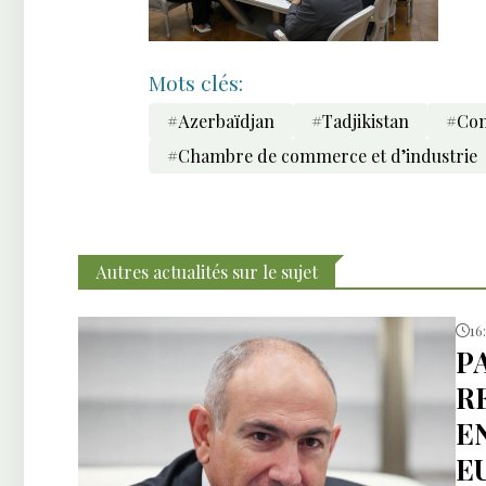
Mots clés:
#Azerbaïdjan
#Tadjikistan
#Com
#Chambre de commerce et d’industrie
Autres actualités sur le sujet
16
P
R
E
E