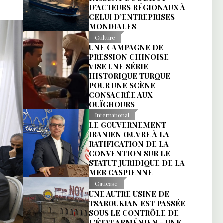
D’ACTEURS RÉGIONAUX À
CELUI D’ENTREPRISES
MONDIALES
Culture
UNE CAMPAGNE DE
PRESSION CHINOISE
VISE UNE SÉRIE
HISTORIQUE TURQUE
POUR UNE SCÈNE
CONSACRÉE AUX
OUÏGHOURS
International
LE GOUVERNEMENT
IRANIEN ŒUVRE À LA
RATIFICATION DE LA
CONVENTION SUR LE
STATUT JURIDIQUE DE LA
MER CASPIENNE
Caucase
UNE AUTRE USINE DE
TSAROUKIAN EST PASSÉE
SOUS LE CONTRÔLE DE
L’ÉTAT ARMÉNIEN - UNE