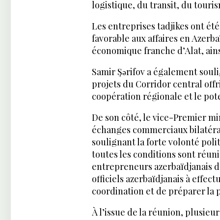
logistique, du transit, du tour
Les entreprises tadjikes ont ét
favorable aux affaires en Azerb
économique franche d’Alat, ain
Samir Şərifov a également souli
projets du Corridor central off
coopération régionale et le pote
De son côté, le vice-Premier m
échanges commerciaux bilatérau
soulignant la forte volonté poli
toutes les conditions sont réun
entrepreneurs azerbaïdjanais da
officiels azerbaïdjanais à effec
coordination et de préparer la
À l’issue de la réunion, plusie