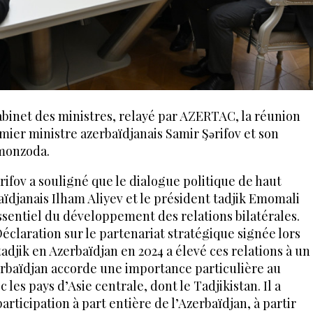
abinet des ministres, relayé par AZERTAC, la réunion
mier ministre azerbaïdjanais Samir Şərifov et son
monzoda.
rifov a souligné que le dialogue politique de haut
aïdjanais Ilham Aliyev et le président tadjik Emomali
entiel du développement des relations bilatérales.
éclaration sur le partenariat stratégique signée lors
 tadjik en Azerbaïdjan en 2024 a élevé ces relations à un
erbaïdjan accorde une importance particulière au
les pays d’Asie centrale, dont le Tadjikistan. Il a
rticipation à part entière de l’Azerbaïdjan, à partir