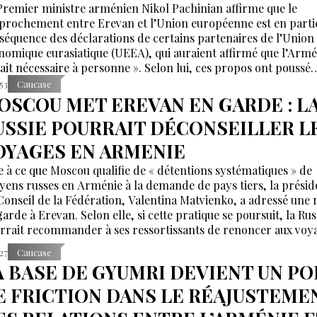
Premier ministre arménien Nikol Pachinian affirme que le
prochement entre Erevan et l’Union européenne est en partie
séquence des déclarations de certains partenaires de l’Union
nomique eurasiatique (UEEA), qui auraient affirmé que l’Armé
tait nécessaire à personne ». Selon lui, ces propos ont poussé
van à rechercher de nouvelles alternatives économiques et
:53
Caucase
lomatiques.
OSCOU MET EREVAN EN GARDE : L
USSIE POURRAIT DÉCONSEILLER L
OYAGES EN ARMENIE
e à ce que Moscou qualifie de « détentions systématiques » de
oyens russes en Arménie à la demande de pays tiers, la présid
Conseil de la Fédération, Valentina Matvienko, a adressé une 
arde à Erevan. Selon elle, si cette pratique se poursuit, la Rus
rrait recommander à ses ressortissants de renoncer aux voy
Arménie.
:27
Caucase
A BASE DE GYUMRI DEVIENT UN PO
E FRICTION DANS LE RÉAJUSTEME