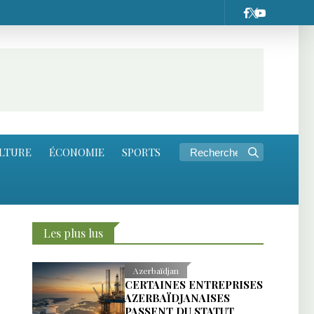
LTURE
ÉCONOMIE
SPORTS
Les plus lus
Azerbaïdjan
CERTAINES ENTREPRISES
AZERBAÏDJANAISES
PASSENT DU STATUT