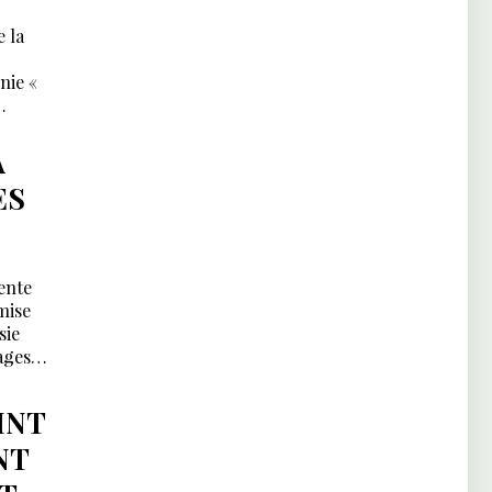
 la
nie «
A
ES
ente
mise
sie
ages
INT
NT