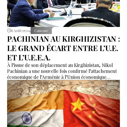
8 Août 15:04
Caucase
PACHINIAN AU KIRGHIZISTAN :
LE GRAND ÉCART ENTRE L’U.E.
ET L’U.E.E.A.
À l’issue de son déplacement au Kirghizistan, Nikol
Pachinian a une nouvelle fois confirmé l’attachement
économique de l’Arménie à l’Union économique
eurasiatique, tout en réaffirmant son rapprochement
avec l’Union européenne. Entre dépendance
économique à l’UEEA et ambitions européennes,
Erevan tente de maintenir un équilibre dont les
contradictions deviennent de plus en plus difficiles à
masquer.