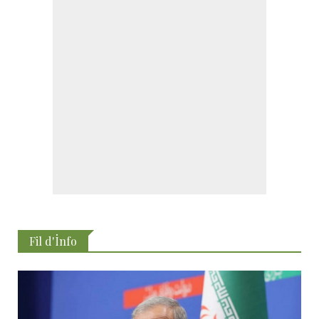
Fil d'İnfo