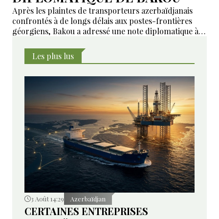
Après les plaintes de transporteurs azerbaïdjanais
confrontés à de longs délais aux postes-frontières
géorgiens, Bakou a adressé une note diplomatique à
Tbilissi. Le ministère géorgien des Affaires étrangères
affirme avoir transmis la demande aux autorités
Les plus lus
compétentes et annoncé des mesures pour examiner
les violations signalées.
3 Août 14:29
Azerbaïdjan
CERTAINES ENTREPRISES