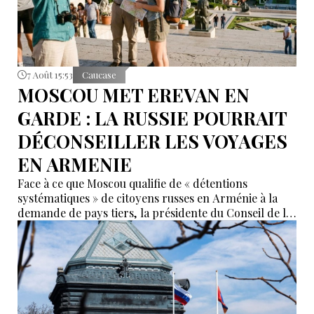
7 Août 15:53
Caucase
MOSCOU MET EREVAN EN
GARDE : LA RUSSIE POURRAIT
DÉCONSEILLER LES VOYAGES
EN ARMENIE
Face à ce que Moscou qualifie de « détentions
systématiques » de citoyens russes en Arménie à la
demande de pays tiers, la présidente du Conseil de la
Fédération, Valentina Matvienko, a adressé une mise
en garde à Erevan. Selon elle, si cette pratique se
poursuit, la Russie pourrait recommander à ses
ressortissants de renoncer aux voyages en Arménie.