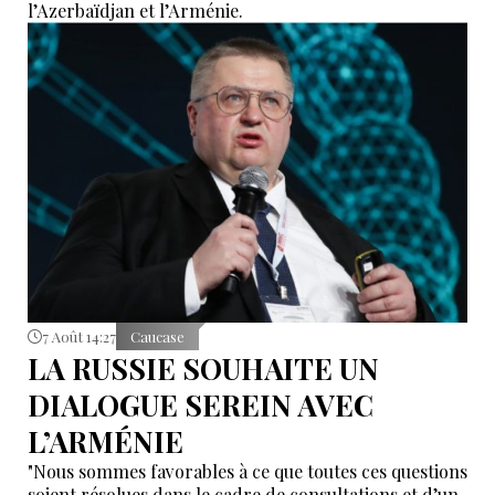
l’Azerbaïdjan et l’Arménie.
7 Août 14:27
Caucase
LA RUSSIE SOUHAITE UN
DIALOGUE SEREIN AVEC
L’ARMÉNIE
"Nous sommes favorables à ce que toutes ces questions
soient résolues dans le cadre de consultations et d’un