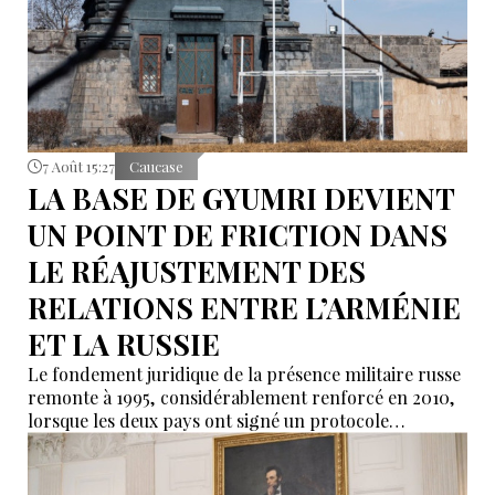
7 Août 15:27
Caucase
LA BASE DE GYUMRI DEVIENT
UN POINT DE FRICTION DANS
LE RÉAJUSTEMENT DES
RELATIONS ENTRE L’ARMÉNIE
ET LA RUSSIE
Le fondement juridique de la présence militaire russe
remonte à 1995, considérablement renforcé en 2010,
lorsque les deux pays ont signé un protocole
additionnel prolongeant sa validité jusqu’en 2044.