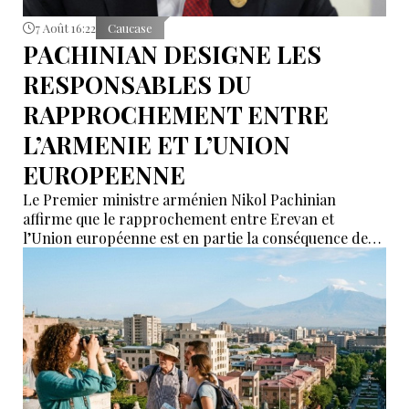
7 Août 16:22
Caucase
PACHINIAN DESIGNE LES
RESPONSABLES DU
RAPPROCHEMENT ENTRE
L’ARMENIE ET L’UNION
EUROPEENNE
Le Premier ministre arménien Nikol Pachinian
affirme que le rapprochement entre Erevan et
l’Union européenne est en partie la conséquence des
déclarations de certains partenaires de l’Union
économique eurasiatique (UEEA), qui auraient affirmé
que l’Arménie « n’était nécessaire à personne ». Selon
lui, ces propos ont poussé Erevan à rechercher de
nouvelles alternatives économiques et diplomatiques.