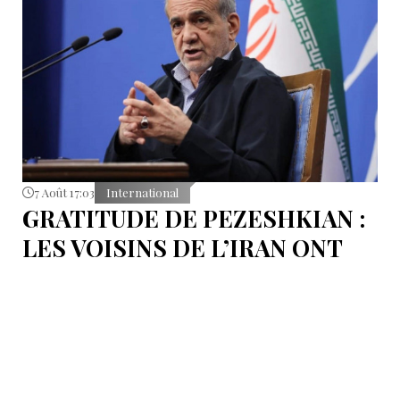
7 Août 17:03
International
GRATITUDE DE PEZESHKIAN :
LES VOISINS DE L’IRAN ONT
EMPÊCHÉ LES TENTATIVES
DE DÉSTABILISATION DU PAYS
Le président iranien Massoud Pezeshkian affirme que
l’amélioration des relations de Téhéran avec les pays
voisins a joué un rôle essentiel lors du récent conflit.
Selon lui, les États de la région auraient empêché des