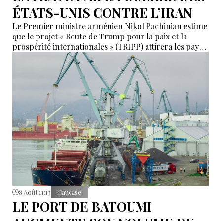
ÉTATS-UNIS CONTRE L’IRAN
Le Premier ministre arménien Nikol Pachinian estime
que le projet « Route de Trump pour la paix et la
prospérité internationales » (TRIPP) attirera les pays
de la région, mais il a également déclaré que
l’instabilité régionale pourrait entraver sa mise en
œuvre.
8 Août 11:13
Caucase
LE PORT DE BATOUMI