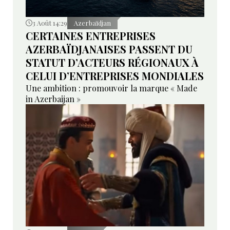
3 Août 14:29
Azerbaïdjan
CERTAINES ENTREPRISES
AZERBAÏDJANAISES PASSENT DU
STATUT D’ACTEURS RÉGIONAUX À
CELUI D’ENTREPRISES MONDIALES
Une ambition : promouvoir la marque « Made
in Azerbaijan »