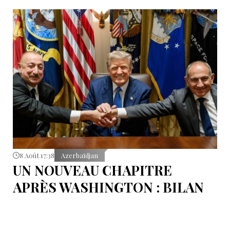
8 Août 17:38
Azerbaïdjan
UN NOUVEAU CHAPITRE
APRÈS WASHINGTON : BILAN
D’ÉTAPE APRÈS LES
SIGNATURES DU 8 AOÛT