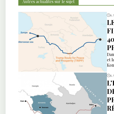
Autres actualités sur le sujet
6 
L
F
4
P
Dan
et 
Kon
6 
L
DÉ
P
R