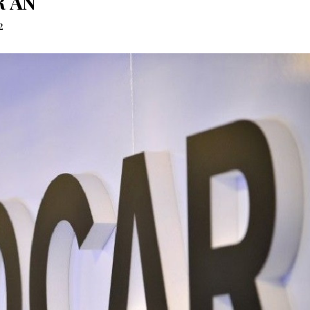
R AN
2