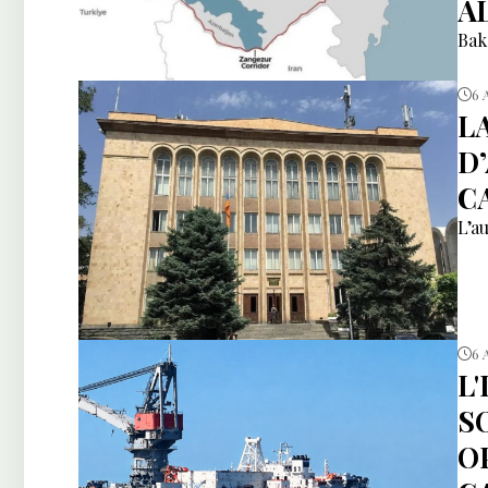
A
Bak
6 
L
D
CA
L’a
6 
L
S
O