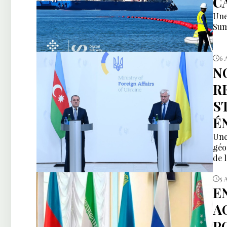
C
Une
Sum
6 
N
R
S
É
Une
géo
de 
5 
E
A
P