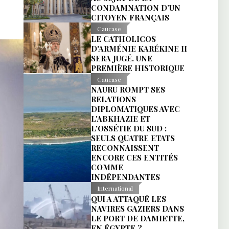
CONDAMNATION D’UN
CITOYEN FRANÇAIS
Caucase
LE CATHOLICOS
D'ARMÉNIE KARÉKINE II
SERA JUGÉ. UNE
PREMIÈRE HISTORIQUE
Caucase
NAURU ROMPT SES
RELATIONS
DIPLOMATIQUES AVEC
L'ABKHAZIE ET
L'OSSÉTIE DU SUD :
SEULS QUATRE ETATS
RECONNAISSENT
ENCORE CES ENTITÉS
COMME
INDÉPENDANTES
International
QUI A ATTAQUÉ LES
NAVIRES GAZIERS DANS
LE PORT DE DAMIETTE,
EN ÉGYPTE ?