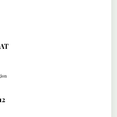
IAT
gion
12