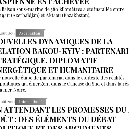
ASPIENNE EST ACHEVÉE
 liaison sous-marine de 380 kilomètres a été installée entre
gaït (Azerbaïdjan) et Aktaou (Kazakhstan).
Août 16:34
Azerbaïdjan
OUVELLES DYNAMIQUES DE LA
ELATION BAKOU-KYIV : PARTENAR
TRATÉGIQUE, DIPLOMATIE
NERGÉTIQUE ET HUMANITAIRE
 nouvelle étape de partenariat dans le contexte des réalités
politiques qui émergent dans le Caucase du Sud et dans la ré
la mer Noire.
Août 20:13
International
N ATTENDANT LES PROMESSES DU 
OÛT : DES ÉLÉMENTS DU DÉBAT
OLITIQUE ET DES ARGUMENTS