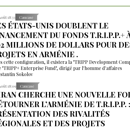
Août 18:33
Caucase
ES ÉTATS-UNIS DOUBLENT LE
INANCEMENT DU FONDS T.R.I.P.P.+ 
02 MILLIONS DE DOLLARS POUR DE
ROJETS EN ARMÉNIE .
s cette configuration, il existera la "TRIPP Development Co
le "TRIPP+ Enterprise Fund", dirigé par l'homme d'affaires
stantin Sokolov
Août 18:09
Caucase
’IRAN CHERCHE UNE NOUVELLE FOI
TOURNER L’ARMÉNIE DE T.R.I.P.P. 
RÉSENTATION DES RIVALITÉS
ÉGIONALES ET DES PROJETS