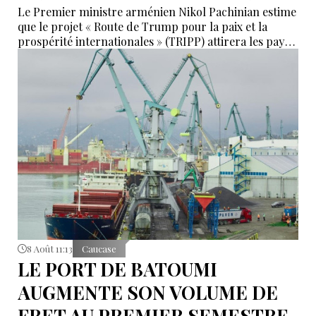
Le Premier ministre arménien Nikol Pachinian estime
que le projet « Route de Trump pour la paix et la
prospérité internationales » (TRIPP) attirera les pays
de la région, mais il a également déclaré que
l’instabilité régionale pourrait entraver sa mise en
œuvre.
8 Août 11:13
Caucase
LE PORT DE BATOUMI
AUGMENTE SON VOLUME DE
FRET AU PREMIER SEMESTRE