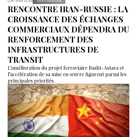
8 Août 15:49
International
RENCONTRE IRAN-RUSSIE : LA
CROISSANCE DES ÉCHANGES
COMMERCIAUX DÉPENDRA DU
RENFORCEMENT DES
INFRASTRUCTURES DE
TRANSIT
L’amélioration du projet ferroviaire Rasht-Astara et
l’accélération de sa mise en œuvre figurent parmi les
principales priorités.