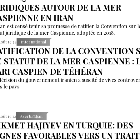
URIDIQUES AUTOUR DE LA MER
ASPIENNE EN IRAN
ran est censé tenir sa promesse de ratifier la Convention sur l
tut juridique de la mer Caspienne, adoptée en 2018.
Août 19:34
International
ATIFICATION DE LA CONVENTION 
E STATUT DE LA MER CASPIENNE : 
ARI CASPIEN DE TÉHÉRAN
décision du gouvernement iranien a suscité de vives controve
s le pays.
Août 19:12
Azerbaïdjan
IKMET HAJIYEV EN TURQUIE: DES
IGNES FAVORABLES VERS UN TRAI