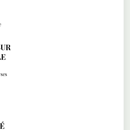
e
SUR
LE
rses
TÉ