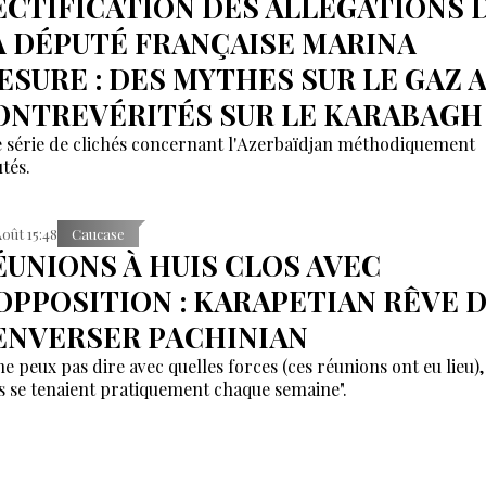
ECTIFICATION DES ALLÉGATIONS 
A DÉPUTÉ FRANÇAISE MARINA
ESURE : DES MYTHES SUR LE GAZ 
ONTREVÉRITÉS SUR LE KARABAGH
 série de clichés concernant l'Azerbaïdjan méthodiquement
tés.
Août 15:48
Caucase
ÉUNIONS À HUIS CLOS AVEC
'OPPOSITION : KARAPETIAN RÊVE 
ENVERSER PACHINIAN
 ne peux pas dire avec quelles forces (ces réunions ont eu lieu)
es se tenaient pratiquement chaque semaine".