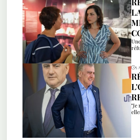
R
L
M
C
Une
réfu
5 
R
L
R
"Je
ell