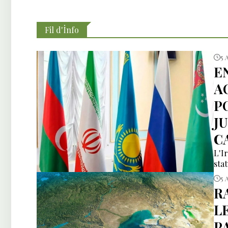
Fil d'İnfo
5 
E
A
P
J
C
L'I
sta
5 
R
L
P