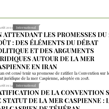
Août 20:13
International
N ATTENDANT LES PROMESSES DU 
OÛT : DES ÉLÉMENTS DU DÉBAT
OLITIQUE ET DES ARGUMENTS
URIDIQUES AUTOUR DE LA MER
ASPIENNE EN IRAN
ran est censé tenir sa promesse de ratifier la Convention sur l
tut juridique de la mer Caspienne, adoptée en 2018.
Août 19:34
International
ATIFICATION DE LA CONVENTION 
E STATUT DE LA MER CASPIENNE : 
ARI CASPIEN DE TÉHÉRAN