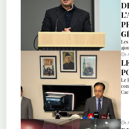
D
L
P
G
Les
ajou
5 
L
P
Le 
con
Cac
5 