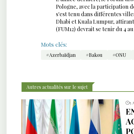
Pologne, avec la participation 
s'est tenu dans différentes vill
Dhabi et Kuala Lumpur, attirant
(FUM12) devrait se tenir du 4 a
Mots clés:
#Azerbaïdjan
#Bakou
#ONU
Autres actualités sur le sujet
5 
E
A
P