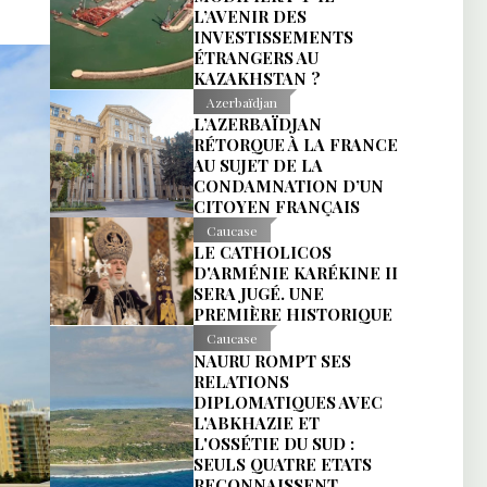
L’AVENIR DES
INVESTISSEMENTS
ÉTRANGERS AU
KAZAKHSTAN ?
Azerbaïdjan
L’AZERBAÏDJAN
RÉTORQUE À LA FRANCE
AU SUJET DE LA
CONDAMNATION D’UN
CITOYEN FRANÇAIS
Caucase
LE CATHOLICOS
D'ARMÉNIE KARÉKINE II
SERA JUGÉ. UNE
PREMIÈRE HISTORIQUE
Caucase
NAURU ROMPT SES
RELATIONS
DIPLOMATIQUES AVEC
L'ABKHAZIE ET
L'OSSÉTIE DU SUD :
SEULS QUATRE ETATS
RECONNAISSENT