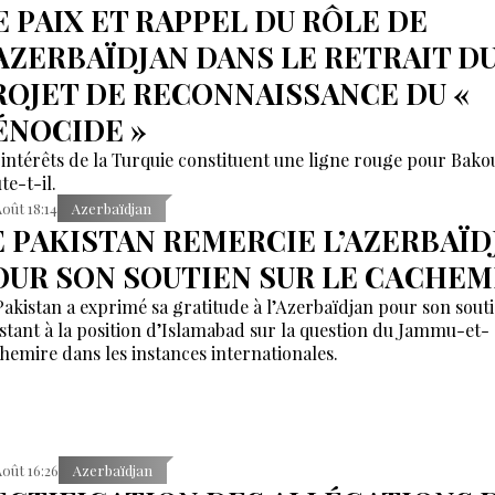
E PAIX ET RAPPEL DU RÔLE DE
’AZERBAÏDJAN DANS LE RETRAIT D
ROJET DE RECONNAISSANCE DU «
ÉNOCIDE »
 intérêts de la Turquie constituent une ligne rouge pour Bako
te-t-il.
Août 18:14
Azerbaïdjan
E PAKISTAN REMERCIE L’AZERBAÏD
OUR SON SOUTIEN SUR LE CACHEM
Pakistan a exprimé sa gratitude à l’Azerbaïdjan pour son sout
stant à la position d’Islamabad sur la question du Jammu-et-
hemire dans les instances internationales.
Août 16:26
Azerbaïdjan