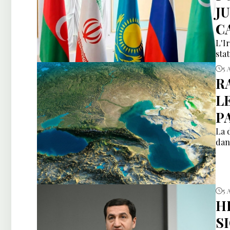
J
C
L'I
sta
5 
R
L
P
La 
dan
5 
H
S