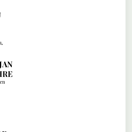
U
u,
JAN
IRE
ien