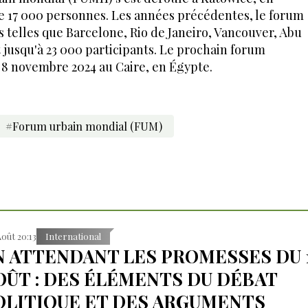
de 17 000 personnes. Les années précédentes, le forum
es telles que Barcelone, Rio de Janeiro, Vancouver, Abu
 jusqu'à 23 000 participants. Le prochain forum
u 8 novembre 2024 au Caire, en Égypte.
#Forum urbain mondial (FUM)
Août 20:13
International
N ATTENDANT LES PROMESSES DU 
OÛT : DES ÉLÉMENTS DU DÉBAT
OLITIQUE ET DES ARGUMENTS