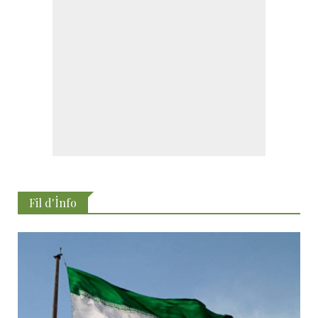
Fil d'İnfo