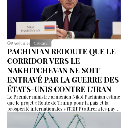
8 Août 11:34
Caucase
PACHINIAN REDOUTE QUE LE
CORRIDOR VERS LE
NAKHITCHEVAN NE SOIT
ENTRAVÉ PAR LA GUERRE DES
ÉTATS-UNIS CONTRE L’IRAN
Le Premier ministre arménien Nikol Pachinian estime
que le projet « Route de Trump pour la paix et la
prospérité internationales » (TRIPP) attirera les pays
de la région, mais il a également déclaré que
l’instabilité régionale pourrait entraver sa mise en
œuvre.