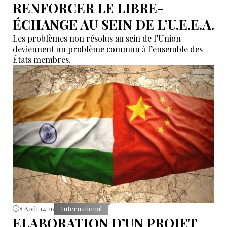
RENFORCER LE LIBRE-
ÉCHANGE AU SEIN DE L’U.E.E.A.
Les problèmes non résolus au sein de l’Union
deviennent un problème commun à l’ensemble des
États membres.
8 Août 14:26
International
ELABORATION D’UN PROJET