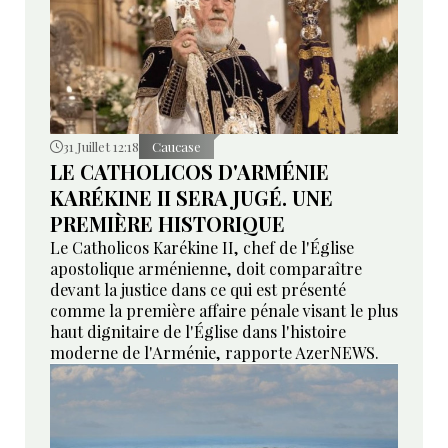
31 Juillet 12:18
Caucase
LE CATHOLICOS D'ARMÉNIE
KARÉKINE II SERA JUGÉ. UNE
PREMIÈRE HISTORIQUE
Le Catholicos Karékine II, chef de l'Église
apostolique arménienne, doit comparaître
devant la justice dans ce qui est présenté
comme la première affaire pénale visant le plus
haut dignitaire de l'Église dans l'histoire
moderne de l'Arménie, rapporte AzerNEWS.