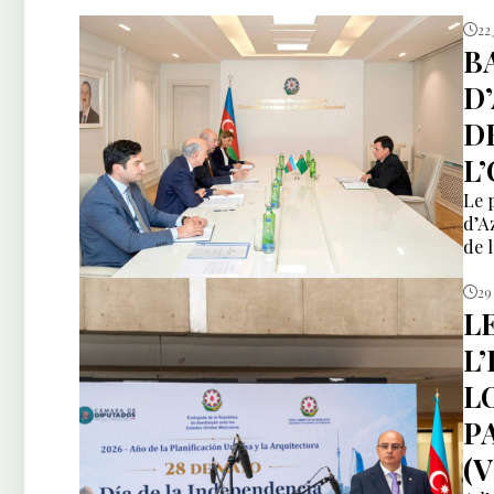
22
B
D
D
L
Le 
d’A
de 
29
L
L
L
P
(