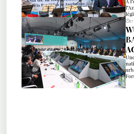
A l
l’A
lég
17
W
B
A
Une
nat
urba
For