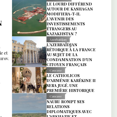
LE LOURD DIFFÉREND
AUTOUR DE KASHAGAN
MODIFIERA-T-IL
L’AVENIR DES
N
INVESTISSEMENTS
ÉTRANGERS AU
KAZAKHSTAN ?
Azerbaïdjan
L’AZERBAÏDJAN
e
RÉTORQUE À LA FRANCE
ie et
AU SUJET DE LA
urov.
CONDAMNATION D’UN
CITOYEN FRANÇAIS
Caucase
LE CATHOLICOS
D'ARMÉNIE KARÉKINE II
N
SERA JUGÉ. UNE
PREMIÈRE HISTORIQUE
Caucase
NAURU ROMPT SES
RELATIONS
DIPLOMATIQUES AVEC
L'ABKHAZIE ET