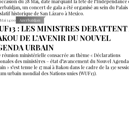
’occasion du 28 Mai, date marquant la fête de l’Indépendance
zerbaïdjan, un concert de gala a été organisé au sein du Palais
islatif historique de San Lázaro à Mexico.
 Mai 14:00
Azerbaïdjan
UF13 : LES MINISTRES DEBATTENT
AKOU DE L’AVENIR DU NOUVEL
GENDA URBAIN
 réunion ministérielle consacrée au thème « Déclarations
ionales des ministères – état d’avancement du Nouvel Agenda
in » s’est tenue le 17 mai à Bakou dans le cadre de la 13e sessi
um urbain mondial des Nations unies (WUF13).