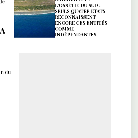
 de
L'OSSÉTIE DU SUD :
SEULS QUATRE ETATS
RECONNAISSENT
ENCORE CES ENTITÉS
 A
COMME
INDÉPENDANTES
on du