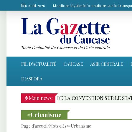
6 Août 2026
Mentions légales
Informations sur la transp
FIL D'ACTUALITÉ
CAUCASE
ASIE CENTRALE
DIASPORA
ATIFICATION DE LA CONVENTION SUR LE STATUT DE LA M
Main news:
#Urbanisme
Page d'accueil
Mots clés
#Urbanisme