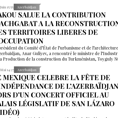
 Juin 15:55
Azerbaïdjan
AKOU SALUE LA CONTRIBUTION
’ACHGABAT A LA RECONSTRUCTIO
ES TERRITOIRES LIBERES DE
’OCCUPATION
président du Comité d’État de l’urbanisme et de l’architectur
zerbaïdjan, Anar Guliyev, a rencontré le ministre de l’Industr
la Production de la construction du Turkménistan, Toyguly N
 Mai 14:27
Azerbaïdjan
E MEXIQUE CELEBRE LA FÊTE DE
’INDÉPENDANCE DE L’AZERBAÏDJA
ORS D’UN CONCERT OFFICIEL AU
ALAIS LÉGISLATIF DE SAN LÁZARO
VIDÉO)