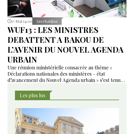
17 Mai 14:00
Azerbaïdjan
WUF13 : LES MINISTRES
DEBATTENT A BAKOU DE
L’AVENIR DU NOUVEL AGENDA
URBAIN
Une réunion ministérielle consacrée au thème «
Déclarations nationales des ministères – état
d’avancement du Nouvel Agenda urbain » s’est tenue
le 17 mai à Bakou dans le cadre de la 13e session du
Forum urbain mondial des Nations unies (WUF13).
Les plus lus