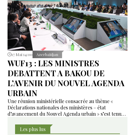
17 Mai 14:00
Azerbaïdjan
WUF13 : LES MINISTRES
DEBATTENT A BAKOU DE
L’AVENIR DU NOUVEL AGENDA
URBAIN
Une réunion ministérielle consacrée au thème «
Déclarations nationales des ministères – état
d’avancement du Nouvel Agenda urbain » s’est tenue
le 17 mai à Bakou dans le cadre de la 13e session du
Forum urbain mondial des Nations unies (WUF13).
Les plus lus