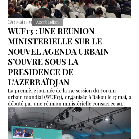
17 Mai 14:55
Azerbaïdjan
WUF13 : UNE REUNION
MINISTERIELLE SUR LE
NOUVEL AGENDA URBAIN
S’OUVRE SOUS LA
PRESIDENCE DE
L’AZERBAÏDJAN
La première journée de la 13e session du Forum
urbain mondial (WUF13), organisée à Bakou le 17 mai, a
débuté par une réunion ministérielle consacrée au
Nouvel Agenda urbain, placée sous la présidence de
l’Azerbaïdjan.