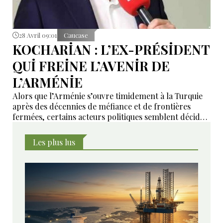
28 Avril 09:01
Caucase
KOCHARİAN : L’EX-PRÉSİDENT
QUİ FREİNE L’AVENİR DE
L’ARMÉNİE
Alors que l’Arménie s’ouvre timidement à la Turquie
après des décennies de méfiance et de frontières
fermées, certains acteurs politiques semblent décidés
à saboter le processus. Parmi eux, l’ex-président
Robert Kocharian.
Les plus lus