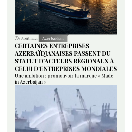
3 Août 14:29
Azerbaïdjan
CERTAINES ENTREPRISES
AZERBAÏDJANAISES PASSENT DU
STATUT D’ACTEURS RÉGIONAUX À
CELUI D’ENTREPRISES MONDIALES
Une ambition : promouvoir la marque « Made
in Azerbaijan »