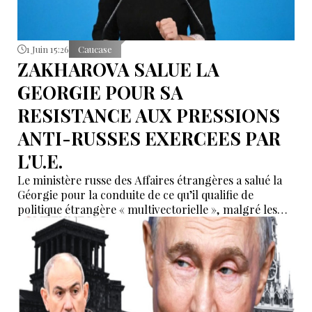
1 Juin 15:26
Caucase
ZAKHAROVA SALUE LA
GEORGIE POUR SA
RESISTANCE AUX PRESSIONS
ANTI-RUSSES EXERCEES PAR
L'U.E.
Le ministère russe des Affaires étrangères a salué la
Géorgie pour la conduite de ce qu’il qualifie de
politique étrangère « multivectorielle », malgré les
pressions exercées par l’Union européenne afin
qu’elle adopte une ligne plus dure à l’égard de
Moscou.