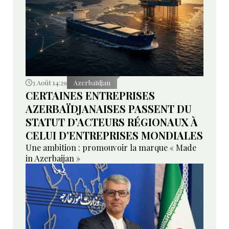
3 Août 14:29
Azerbaïdjan
CERTAINES ENTREPRISES
AZERBAÏDJANAISES PASSENT DU
STATUT D’ACTEURS RÉGIONAUX À
CELUI D’ENTREPRISES MONDIALES
Une ambition : promouvoir la marque « Made
in Azerbaijan »