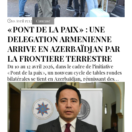
10 Avril 15:12
Caucase
« PONT DE LA PAIX » : UNE
DELEGATION ARMENIENNE
ARRIVE EN AZERBAÏDJAN PAR
LA FRONTIERE TERRESTRE
Du 10 au 12 avril 2026, dans le cadre de l’initiative
« Pont de la paix », un nouveau cycle de tables rondes
bilatérales se tient en Azerbaïdjan, réunissant des
représentants de la société civile des deux pays.