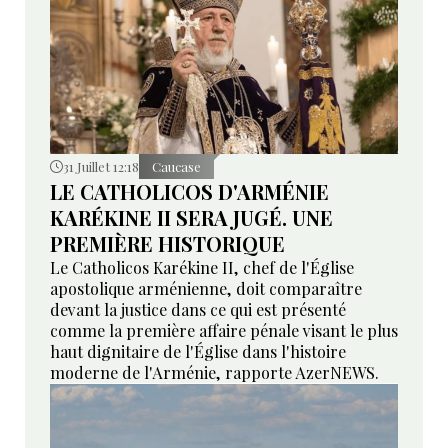
31 Juillet 12:18
Caucase
LE CATHOLICOS D'ARMÉNIE
KARÉKINE II SERA JUGÉ. UNE
PREMIÈRE HISTORIQUE
Le Catholicos Karékine II, chef de l'Église
apostolique arménienne, doit comparaître
devant la justice dans ce qui est présenté
comme la première affaire pénale visant le plus
haut dignitaire de l'Église dans l'histoire
moderne de l'Arménie, rapporte AzerNEWS.