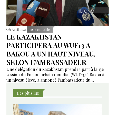
1 Avril 13:46
Asie centrale
LE KAZAKHSTAN
PARTICIPERA AU WUF13 A
BAKOU A UN HAUT NIVEAU,
SELON L’AMBASSADEUR
Une délégation du Kazakhstan prendra part à la 13e
session du Forum urbain mondial (WUF13) à Bakou à
un niveau élevé, a annoncé l’ambassadeur du
Kazakhstan en Azerbaïdjan, Alim Bayel.
Les plus lus