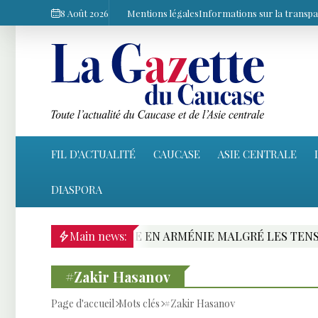
8 Août 2026
Mentions légales
Informations sur la transp
FIL D'ACTUALITÉ
CAUCASE
ASIE CENTRALE
DIASPORA
OVIAIRE EN ARMÉNIE MALGRÉ LES TENSIONS AVEC ERE
Main news:
#Zakir Hasanov
Page d'accueil
Mots clés
#Zakir Hasanov