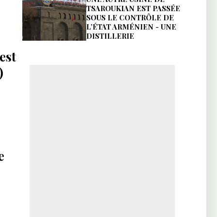
TSAROUKIAN EST PASSÉE
SOUS LE CONTRÔLE DE
L’ÉTAT ARMÉNIEN - UNE
DISTILLERIE
est
)
e