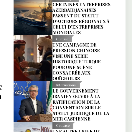
CERTAINES ENTREPRISES
AZERBAÏDJANAISES
PASSENT DU STATUT
D’ACTEURS RÉGIONAUX À
CELUI D’ENTREPRISES
MONDIALES
Culture
UNE CAMPAGNE DE
PRESSION CHINOISE
VISE UNE SÉRIE
HISTORIQUE TURQUE
POUR UNE SCÈNE
CONSACRÉE AUX
OUÏGHOURS
e
International
LE GOUVERNEMENT
à
IRANIEN ŒUVRE À LA
RATIFICATION DE LA
CONVENTION SUR LE
STATUT JURIDIQUE DE LA
MER CASPIENNE
Caucase
UNE AUTRE USINE DE