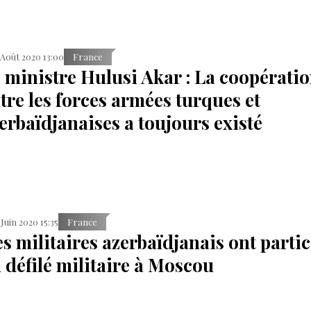
 Août 2020 13:00
France
 ministre Hulusi Akar : La coopérati
tre les forces armées turques et
erbaïdjanaises a toujours existé
 Juin 2020 15:35
France
s militaires azerbaïdjanais ont parti
 défilé militaire à Moscou