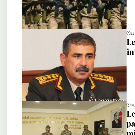
22
Le
in
19
Le
pa
mi