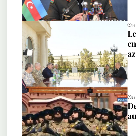
14
Le
en
az
24
De
au