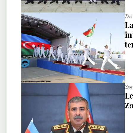
26
La
in
te
19
Le
Za