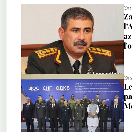
27
Za
l’
az
l'
5 
Le
pa
M