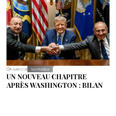
8 Août 17:38
Azerbaïdjan
UN NOUVEAU CHAPITRE
APRÈS WASHINGTON : BILAN
D’ÉTAPE APRÈS LES
SIGNATURES DU 8 AOÛT
Pour mesurer les conséquences concrètes de cet
accord.