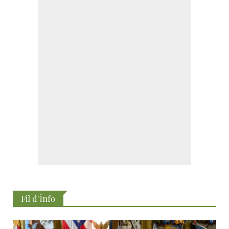
Fil d'İnfo