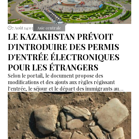
7 Août 14:03
Asie centrale
LE KAZAKHSTAN PRÉVOIT
D'INTRODUIRE DES PERMIS
D'ENTRÉE ÉLECTRONIQUES
POUR LES ÉTRANGERS
Selon le portail, le document propose des
modifications et des ajouts aux règles régissant
l'entrée, le séjour et le départ des immigrants au
Kazakhstan.