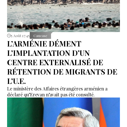
5 Août 17:45
Caucase
L’ARMÉNIE DÉMENT
L’IMPLANTATION D’UN
CENTRE EXTERNALISÉ DE
RÉTENTION DE MIGRANTS DE
L’U.E.
Le ministère des Affaires étrangères arménien a
déclaré qu’Erevan n’avait pas été consulté.