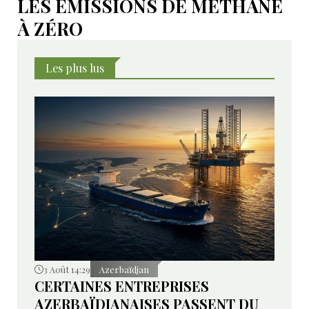
LES ÉMISSIONS DE MÉTHANE
À ZÉRO
Les plus lus
3 Août 14:29
Azerbaïdjan
CERTAINES ENTREPRISES
AZERBAÏDJANAISES PASSENT DU