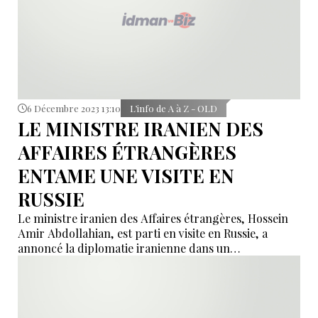
6 Décembre 2023 13:10
L’info de A à Z - OLD
LE MINISTRE IRANIEN DES
AFFAIRES ÉTRANGÈRES
ENTAME UNE VISITE EN
RUSSIE
Le ministre iranien des Affaires étrangères, Hossein
Amir Abdollahian, est parti en visite en Russie, a
annoncé la diplomatie iranienne dans un
communiqué.