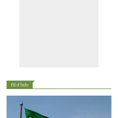
Fil d'İnfo