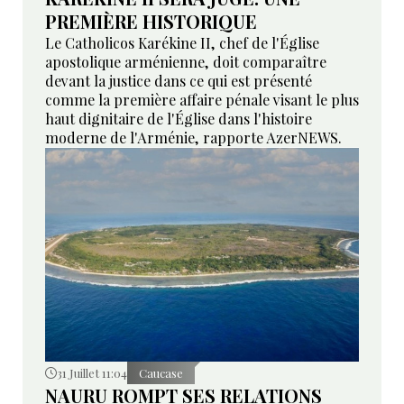
PREMIÈRE HISTORIQUE
Le Catholicos Karékine II, chef de l'Église
apostolique arménienne, doit comparaître
devant la justice dans ce qui est présenté
comme la première affaire pénale visant le plus
haut dignitaire de l'Église dans l'histoire
moderne de l'Arménie, rapporte AzerNEWS.
31 Juillet 11:04
Caucase
NAURU ROMPT SES RELATIONS