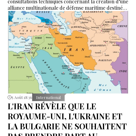
consultations techniques concernant la création d’une
alliance multinationale de défense maritime destinée
à garantir la sécurité de la navigation en mer Rouge,
dans le détroit de Bab el-Mandeb et dans le golfe
d’Aden.
5 Août 18:36
International
L'IRAN RÉVÈLE QUE LE
ROYAUME-UNI, L'UKRAINE ET
LA BULGARIE NE SOUHAITENT