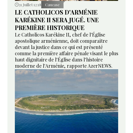
31 Juillet 12:18
Caucase
LE CATHOLICOS D'ARMÉNIE
KARÉKINE II SERA JUGÉ. UNE
PREMIÈRE HISTORIQUE
Le Catholicos Karékine II, chef de l'Église
apostolique arménienne, doit comparaître
devant la justice dans ce qui est présenté
comme la première affaire pénale visant le plus
haut dignitaire de l'Église dans l'histoire
moderne de l'Arménie, rapporte AzerNEWS.