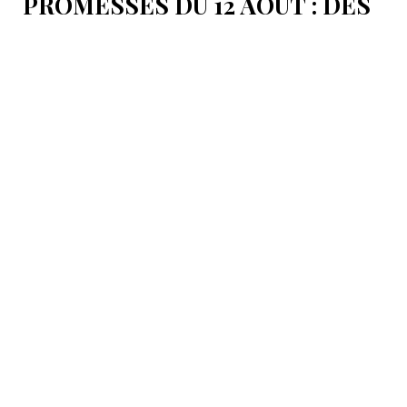
PROMESSES DU 12 AOÛT : DES
ÉLÉMENTS DU DÉBAT
POLITIQUE ET DES
ARGUMENTS JURIDIQUES
AUTOUR DE LA MER
CASPIENNE EN IRAN
L'Iran est censé tenir sa promesse de ratifier la
Convention sur le statut juridique de la mer
Caspienne, adoptée en 2018.