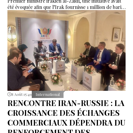
Premier ministre irakien al-Zaidi, une initiative avait
été évoquée afin que l’Irak fournisse 1 million de barils
de pétrole brut nécessaires aux raffineries turques.
8 Août 15:49
International
RENCONTRE IRAN-RUSSIE : LA
CROISSANCE DES ÉCHANGES
COMMERCIAUX DÉPENDRA DU
RENFORCEMENT DES