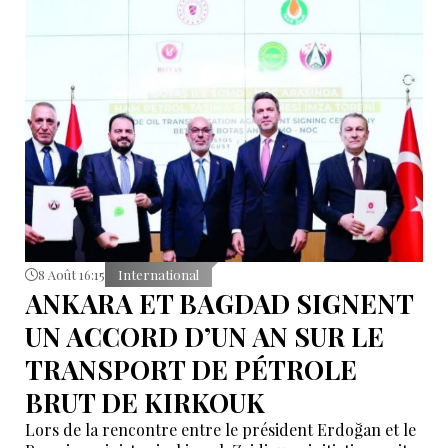
d’« intermédiaire indispensable » que la Turquie a mis
des décennies à construire.
8 Août 16:15
International
ANKARA ET BAGDAD SIGNENT
UN ACCORD D’UN AN SUR LE
TRANSPORT DE PÉTROLE
BRUT DE KIRKOUK
Lors de la rencontre entre le président Erdoğan et le