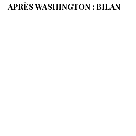
APRÈS WASHINGTON : BILAN
D’ÉTAPE APRÈS LES
SIGNATURES DU 8 AOÛT
Pour mesurer les conséquences concrètes de cet
accord.
8 Août 16:58
International