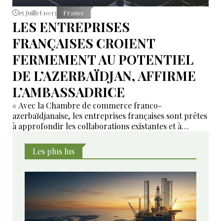
15 Juillet 10:13
France
LES ENTREPRISES
FRANÇAISES CROIENT
FERMEMENT AU POTENTIEL
DE L’AZERBAÏDJAN, AFFIRME
L’AMBASSADRICE
« Avec la Chambre de commerce franco-
azerbaïdjanaise, les entreprises françaises sont prêtes
à approfondir les collaborations existantes et à
développer de nouveaux domaines de coopération ».
Les plus lus