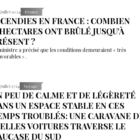
 Juillet 10:24
France
NCENDIES EN FRANCE : COMBIEN
'HECTARES ONT BRÛLÉ JUSQU'À
RÉSENT ?
ministre a précisé que les conditions demeuraient « très
avorables » .
Juillet 17:14
Voyage
N PEU DE CALME ET DE LÉGÈRETÉ
ANS UN ESPACE STABLE EN CES
EMPS TROUBLÉS: UNE CARAVANE D
IELLES VOITURES TRAVERSE LE
AUCASE DU SUD