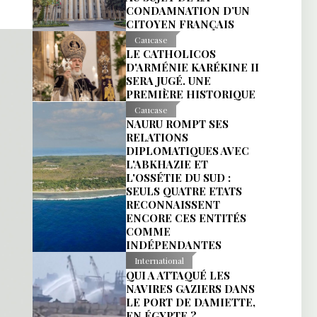
CONDAMNATION D’UN
CITOYEN FRANÇAIS
Caucase
LE CATHOLICOS
D'ARMÉNIE KARÉKINE II
SERA JUGÉ. UNE
PREMIÈRE HISTORIQUE
Caucase
NAURU ROMPT SES
RELATIONS
DIPLOMATIQUES AVEC
L'ABKHAZIE ET
L'OSSÉTIE DU SUD :
SEULS QUATRE ETATS
RECONNAISSENT
ENCORE CES ENTITÉS
COMME
INDÉPENDANTES
International
QUI A ATTAQUÉ LES
NAVIRES GAZIERS DANS
LE PORT DE DAMIETTE,
EN ÉGYPTE ?