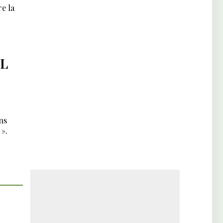
e la
L
ns
».