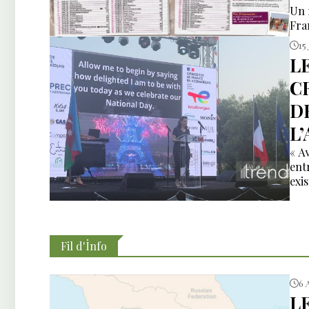
Un 
Fra
15 
L
C
D
L
« A
ent
exi
Fil d'İnfo
6 
L