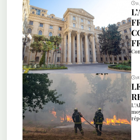
31 
L
F
C
F
Com
28 
L
R
L'A
moy
rép