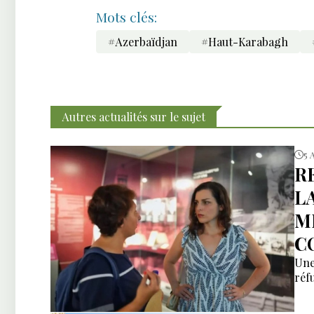
Mots clés:
#Azerbaïdjan
#Haut-Karabagh
Autres actualités sur le sujet
5 
R
L
M
C
Une
réfu