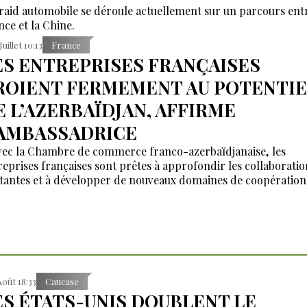
raid automobile se déroule actuellement sur un parcours entr
nce et la Chine.
Juillet 10:13
France
ES ENTREPRISES FRANÇAISES
ROIENT FERMEMENT AU POTENTIE
E L’AZERBAÏDJAN, AFFIRME
’AMBASSADRICE
vec la Chambre de commerce franco-azerbaïdjanaise, les
reprises françaises sont prêtes à approfondir les collaboratio
stantes et à développer de nouveaux domaines de coopération 
Août 18:33
Caucase
ES ÉTATS-UNIS DOUBLENT LE