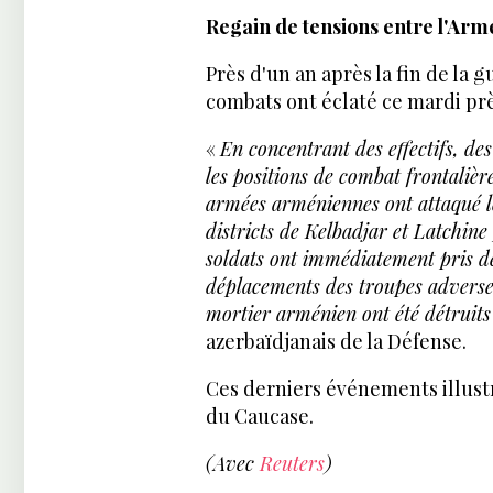
Regain de tensions entre l'Armé
Près d'un an après la fin de la 
combats ont éclaté ce mardi pr
«
En concentrant des effectifs, de
les positions de combat frontalière
armées arméniennes ont attaqué le
districts de Kelbadjar et Latchine 
soldats ont immédiatement pris de
déplacements des troupes adverses
mortier arménien ont été détruits
azerbaïdjanais de la Défense.
Ces derniers événements illustr
du Caucase.
(Avec
Reuters
)