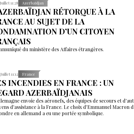
Juillet 11:28
Azerbaïdjan
’AZERBAÏDJAN RÉTORQUE À LA
RANCE AU SUJET DE LA
ONDAMNATION D’UN CITOYEN
RANÇAIS
muniqué du ministère des Affaires étrangères.
Juillet 11:12
France
ES INCENDIES EN FRANCE : UN
EGARD AZERBAÏDJANAIS
llemagne envoie des aéronefs, des équipes de secours et d'aut
ens d'assistance à la France. Le choix d'Emmanuel Macron d
ondre en allemand a eu une portée symbolique.