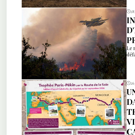
28
I
D
P
Le 
déf
26 
U
D
T
V
C