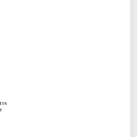
res
e