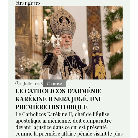
étrangères.
31 Juillet 12:18
Caucase
LE CATHOLICOS D'ARMÉNIE
KARÉKINE II SERA JUGÉ. UNE
PREMIÈRE HISTORIQUE
Le Catholicos Karékine II, chef de l'Église
apostolique arménienne, doit comparaître
devant la justice dans ce qui est présenté
comme la première affaire pénale visant le plus