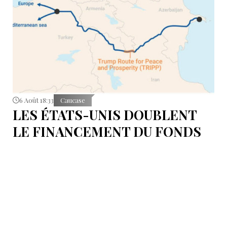
6 Août 18:33
Caucase
LES ÉTATS-UNIS DOUBLENT
LE FINANCEMENT DU FONDS
T.R.I.P.P.+ À 402 MILLIONS DE
DOLLARS POUR DES PROJETS
EN ARMÉNIE .
Dans cette configuration, il existera la "TRIPP
Development Company" et le "TRIPP+ Enterprise
Fund", dirigé par l'homme d'affaires Konstantin