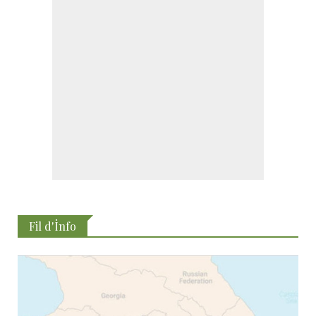
Fil d'İnfo