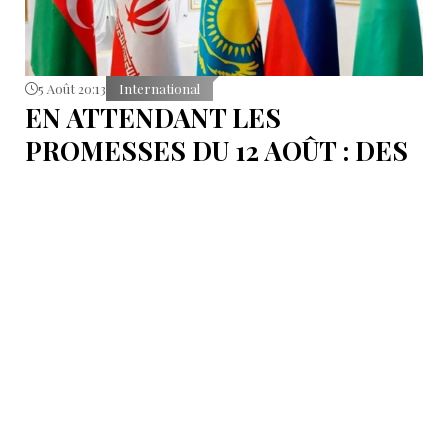
5 Août 20:13
International
EN ATTENDANT LES
PROMESSES DU 12 AOÛT : DES
ÉLÉMENTS DU DÉBAT
POLITIQUE ET DES
ARGUMENTS JURIDIQUES
AUTOUR DE LA MER
CASPIENNE EN IRAN
L'Iran est censé tenir sa promesse de ratifier la
Convention sur le statut juridique de la mer
Caspienne, adoptée en 2018.