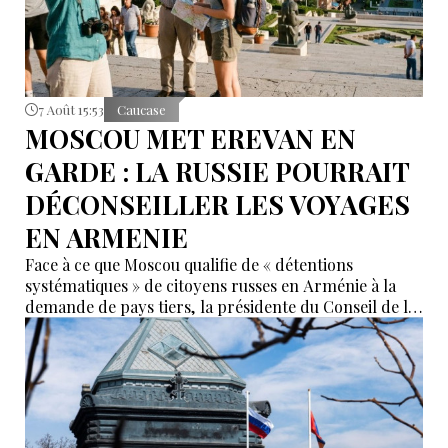
7 Août 15:53
Caucase
MOSCOU MET EREVAN EN
GARDE : LA RUSSIE POURRAIT
DÉCONSEILLER LES VOYAGES
EN ARMENIE
Face à ce que Moscou qualifie de « détentions
systématiques » de citoyens russes en Arménie à la
demande de pays tiers, la présidente du Conseil de la
Fédération, Valentina Matvienko, a adressé une mise
en garde à Erevan. Selon elle, si cette pratique se
poursuit, la Russie pourrait recommander à ses
ressortissants de renoncer aux voyages en Arménie.