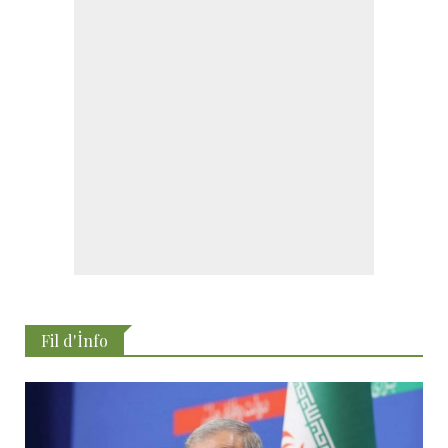
Fil d'İnfo