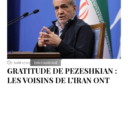
7 Août 17:03
International
GRATITUDE DE PEZESHKIAN :
LES VOISINS DE L’IRAN ONT
EMPÊCHÉ LES TENTATIVES
DE DÉSTABILISATION DU PAYS
Le président iranien Massoud Pezeshkian affirme que
l’amélioration des relations de Téhéran avec les pays
voisins a joué un rôle essentiel lors du récent conflit.
Selon lui, les États de la région auraient empêché des