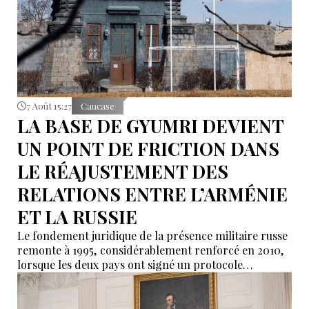
7 Août 15:27
Caucase
LA BASE DE GYUMRI DEVIENT
UN POINT DE FRICTION DANS
LE RÉAJUSTEMENT DES
RELATIONS ENTRE L’ARMÉNIE
ET LA RUSSIE
Le fondement juridique de la présence militaire russe
remonte à 1995, considérablement renforcé en 2010,
lorsque les deux pays ont signé un protocole
additionnel prolongeant sa validité jusqu’en 2044.