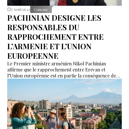
7 Août 16:22
Caucase
PACHINIAN DESIGNE LES
RESPONSABLES DU
RAPPROCHEMENT ENTRE
L’ARMENIE ET L’UNION
EUROPEENNE
Le Premier ministre arménien Nikol Pachinian
affirme que le rapprochement entre Erevan et
l’Union européenne est en partie la conséquence des
déclarations de certains partenaires de l’Union
économique eurasiatique (UEEA), qui auraient affirmé
que l’Arménie « n’était nécessaire à personne ». Selon
lui, ces propos ont poussé Erevan à rechercher de
nouvelles alternatives économiques et diplomatiques.