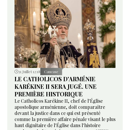
31 Juillet 12:18
Caucase
LE CATHOLICOS D'ARMÉNIE
KARÉKINE II SERA JUGÉ. UNE
PREMIÈRE HISTORIQUE
Le Catholicos Karékine II, chef de l'Église
apostolique arménienne, doit comparaître
devant la justice dans ce qui est présenté
comme la première affaire pénale visant le plus
haut dignitaire de l'Église dans l'histoire