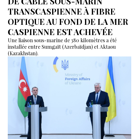
DE CÂBLE SOUS-MARIN
TRANSCASPIENNE À FIBRE
OPTIQUE AU FOND DE LA MER
CASPIENNE EST ACHEVÉE
Une liaison sous-marine de 380 kilomètres a été
installée entre Sumgaït (Azerbaïdjan) et Aktaou
(Kazakhstan).