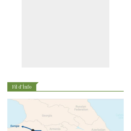
Fil d'İnfo