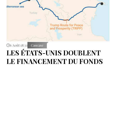
6 Août 18:33
Caucase
LES ÉTATS-UNIS DOUBLENT
LE FINANCEMENT DU FONDS
T.R.I.P.P.+ À 402 MILLIONS DE
DOLLARS POUR DES PROJETS
EN ARMÉNIE .
Dans cette configuration, il existera la "TRIPP
Development Company" et le "TRIPP+ Enterprise
Fund", dirigé par l'homme d'affaires Konstantin
Sokolov