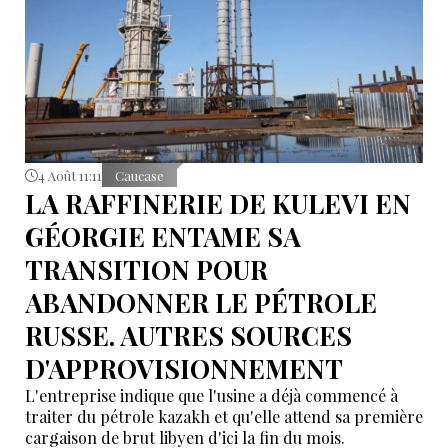
4 Août 11:11
Caucase
LA RAFFINERIE DE KULEVI EN
GÉORGIE ENTAME SA
TRANSITION POUR
ABANDONNER LE PÉTROLE
RUSSE. AUTRES SOURCES
D'APPROVISIONNEMENT
L'entreprise indique que l'usine a déjà commencé à
traiter du pétrole kazakh et qu'elle attend sa première
cargaison de brut libyen d'ici la fin du mois.