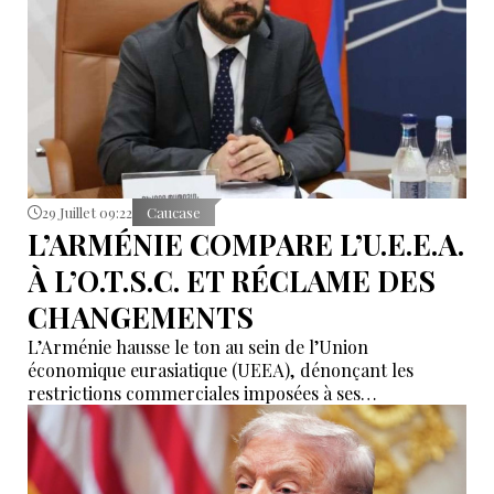
29 Juillet 09:22
Caucase
L’ARMÉNIE COMPARE L’U.E.E.A.
À L’O.T.S.C. ET RÉCLAME DES
CHANGEMENTS
L’Arménie hausse le ton au sein de l’Union
économique eurasiatique (UEEA), dénonçant les
restrictions commerciales imposées à ses
exportateurs vers la Russie. Erevan appelle à garantir
les principes de libre circulation prévus par les
accords de l’organisation et met en garde contre un
affaiblissement de ses mécanismes. Cette déclaration