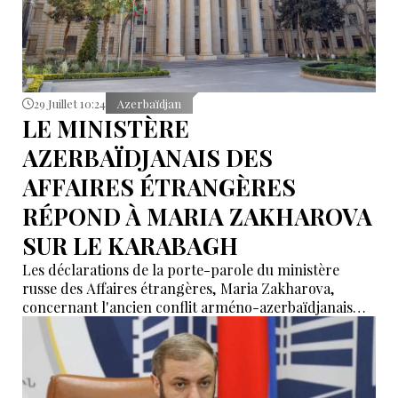
29 Juillet 10:24
Azerbaïdjan
LE MINISTÈRE
AZERBAÏDJANAIS DES
AFFAIRES ÉTRANGÈRES
RÉPOND À MARIA ZAKHAROVA
SUR LE KARABAGH
Les déclarations de la porte-parole du ministère
russe des Affaires étrangères, Maria Zakharova,
concernant l'ancien conflit arméno-azerbaïdjanais
déforment la réalité, a affirmé le porte-parole du
ministère des Affaires étrangères de l'Azerbaïdjan,
Aykhan Hadjizadé.