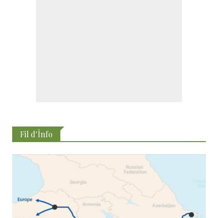
Fil d'İnfo