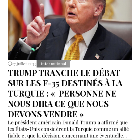
intervient après un échange entre Nikol Pachinian et
Vladimir Poutine, alors que les relations économiques
russo-arméniennes traversent une période de
tensions.
27 Juillet 22:59
International
TRUMP TRANCHE LE DÉBAT
SUR LES F-35 DESTINÉS À LA
TURQUIE : « PERSONNE NE
NOUS DIRA CE QUE NOUS
DEVONS VENDRE »
Le président américain Donald Trump a affirmé que
les États-Unis considèrent la Turquie comme un allié
fiable et que la décision concernant une éventuelle