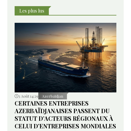
livraison d'avions de combat F-35 à Ankara ne saurait
être influencée par des pressions extérieures.
Les plus lus
3 Août 14:29
Azerbaïdjan
CERTAINES ENTREPRISES
AZERBAÏDJANAISES PASSENT DU
STATUT D’ACTEURS RÉGIONAUX À
CELUI D’ENTREPRISES MONDIALES