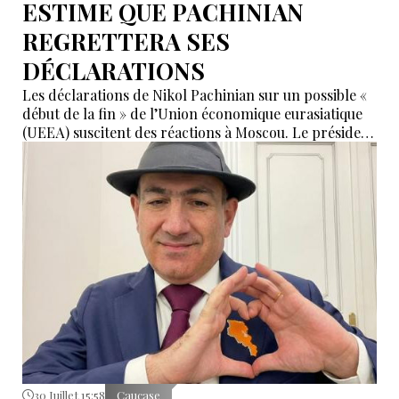
ESTIME QUE PACHINIAN
REGRETTERA SES
DÉCLARATIONS
Les déclarations de Nikol Pachinian sur un possible «
début de la fin » de l’Union économique eurasiatique
(UEEA) suscitent des réactions à Moscou. Le président
de la commission des Affaires étrangères du Conseil
de la Fédération russe, Grigori Karassine, estime que
le Premier ministre arménien pourrait regretter
certains propos jugés trop émotionnels, appelant à
les considérer avec calme.
30 Juillet 15:58
Caucase