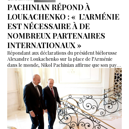
PACHINIAN RÉPOND À
LOUKACHENKO : « L’ARMÉNIE
EST NÉCESSAIRE À DE
NOMBREUX PARTENAIRES
INTERNATIONAUX »
Répondant aux déclarations du président biélorusse
Alexandre Loukachenko sur la place de l’Arménie
dans le monde, Nikol Pachinian affirme que son pays
suscite l’intérêt de nombreux acteurs internationaux.
Le Premier ministre arménien met en avant une
politique étrangère « multivectorielle » fondée sur le
développement de partenariats avec différentes
puissances régionales et mondiales.