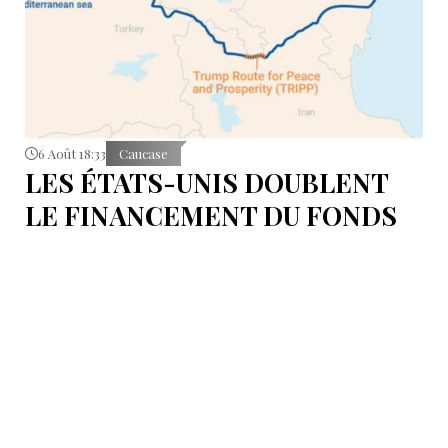
6 Août 18:33
Caucase
LES ÉTATS-UNIS DOUBLENT
LE FINANCEMENT DU FONDS
T.R.I.P.P.+ À 402 MILLIONS DE
DOLLARS POUR DES PROJETS
EN ARMÉNIE .
Dans cette configuration, il existera la "TRIPP
Development Company" et le "TRIPP+ Enterprise
Fund", dirigé par l'homme d'affaires Konstantin
Sokolov