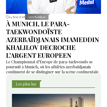
14 Mai 15:58
Azerbaïdjan
À MUNICH, LE PARA-
TAEKWONDOÏSTE
AZERBAÏDJANAIS IMAMEDDIN
KHALILOV DECROCHE
L’ARGENT EUROPEEN
Le Championnat d’Europe de para-taekwondo se
poursuit à Munich, où les athlètes azerbaïdjanais
continuent de se distinguer sur la scène continentale.
Les plus lus