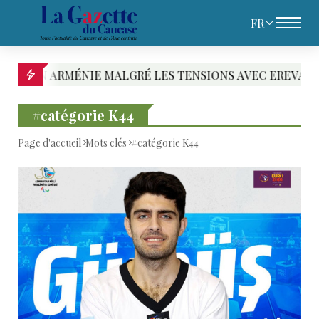
FR
RMÉNIE MALGRÉ LES TENSIONS AVEC EREVAN
P
#catégorie K44
Page d'accueil
Mots clés
#catégorie K44