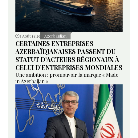
3 Août 14:29
Azerbaïdjan
CERTAINES ENTREPRISES
AZERBAÏDJANAISES PASSENT DU
STATUT D’ACTEURS RÉGIONAUX À
CELUI D’ENTREPRISES MONDIALES
Une ambition : promouvoir la marque « Made
in Azerbaijan »