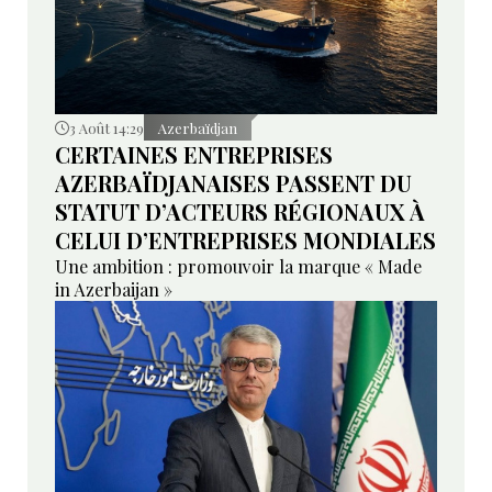
3 Août 14:29
Azerbaïdjan
CERTAINES ENTREPRISES
AZERBAÏDJANAISES PASSENT DU
STATUT D’ACTEURS RÉGIONAUX À
CELUI D’ENTREPRISES MONDIALES
Une ambition : promouvoir la marque « Made
in Azerbaijan »