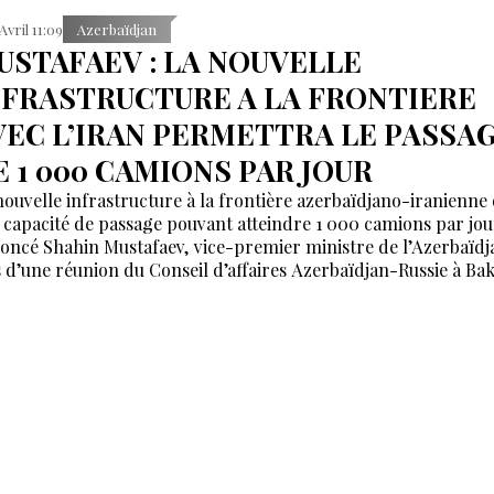
 Avril 11:09
Azerbaïdjan
USTAFAEV : LA NOUVELLE
NFRASTRUCTURE A LA FRONTIERE
VEC L’IRAN PERMETTRA LE PASSA
E 1 000 CAMIONS PAR JOUR
nouvelle infrastructure à la frontière azerbaïdjano-iranienne 
 capacité de passage pouvant atteindre 1 000 camions par jou
oncé Shahin Mustafaev, vice-premier ministre de l’Azerbaïdj
s d’une réunion du Conseil d’affaires Azerbaïdjan-Russie à Ba