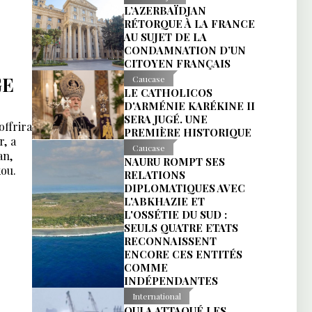
L’AZERBAÏDJAN
RÉTORQUE À LA FRANCE
AU SUJET DE LA
CONDAMNATION D’UN
CITOYEN FRANÇAIS
GE
Caucase
LE CATHOLICOS
D'ARMÉNIE KARÉKINE II
SERA JUGÉ. UNE
offrira
PREMIÈRE HISTORIQUE
r, a
Caucase
an,
NAURU ROMPT SES
kou.
RELATIONS
DIPLOMATIQUES AVEC
L'ABKHAZIE ET
L'OSSÉTIE DU SUD :
SEULS QUATRE ETATS
RECONNAISSENT
ENCORE CES ENTITÉS
COMME
INDÉPENDANTES
International
QUI A ATTAQUÉ LES