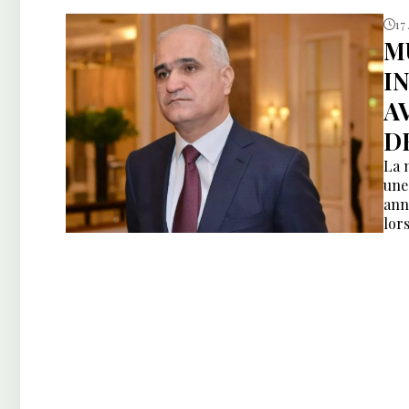
17
M
I
A
D
La 
une
ann
lor