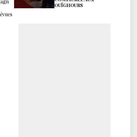
aagn
OUÏGHOURS
révues