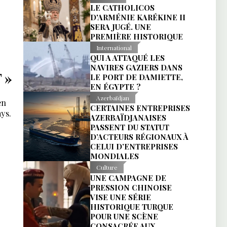
LE CATHOLICOS
D'ARMÉNIE KARÉKINE II
SERA JUGÉ. UNE
PREMIÈRE HISTORIQUE
International
QUI A ATTAQUÉ LES
NAVIRES GAZIERS DANS
 »
LE PORT DE DAMIETTE,
EN ÉGYPTE ?
Azerbaïdjan
en
CERTAINES ENTREPRISES
ys.
AZERBAÏDJANAISES
PASSENT DU STATUT
D’ACTEURS RÉGIONAUX À
CELUI D’ENTREPRISES
MONDIALES
Culture
UNE CAMPAGNE DE
PRESSION CHINOISE
VISE UNE SÉRIE
HISTORIQUE TURQUE
POUR UNE SCÈNE
CONSACRÉE AUX