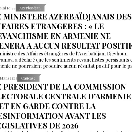
 Mai 10:44
Azerbaïdjan
E MINISTERE AZERBAÏDJANAIS DES
FFAIRES ETRANGERES : « LE
EVANCHISME EN ARMENIE NE
ENERA A AUCUN RESULTAT POSITIF
ministre des Affaires étrangères de l’Azerbaïdjan, Djeyhoun
ramov, a déclaré que les sentiments revanchistes persistants 
énie ne pourraient produire aucun résultat positif pour le pa
 Mars 13:13
Caucase
E PRESIDENT DE LA COMMISSION
LECTORALE CENTRALE D’ARMENIE
ET EN GARDE CONTRE LA
ESINFORMATION AVANT LES
EGISLATIVES DE 2026