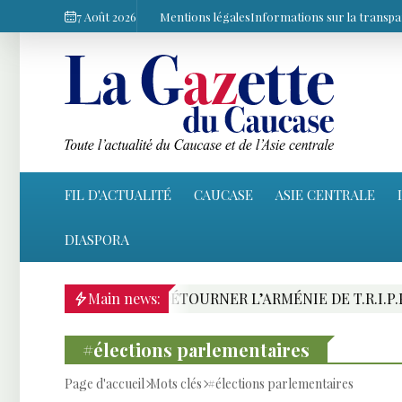
7 Août 2026
Mentions légales
Informations sur la transp
FIL D'ACTUALITÉ
CAUCASE
ASIE CENTRALE
DIASPORA
LE FOIS À DÉTOURNER L’ARMÉNIE DE T.R.I.P.P. : PRÉSE
Main news:
#élections parlementaires
Page d'accueil
Mots clés
#élections parlementaires