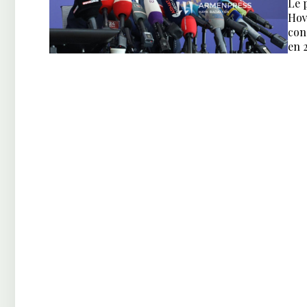
Le 
Hov
con
en 