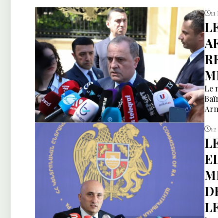
11
L
A
R
M
Le 
Baï
Arm
12
L
E
M
D
L