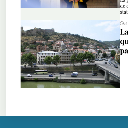
de 
stat
26
La
qu
pa