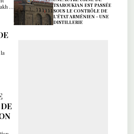
nt
TSAROUKIAN EST PASSÉE
akh :
SOUS LE CONTRÔLE DE
L’ÉTAT ARMÉNIEN - UNE
DISTILLERIE
DE
la
E
 DE
SON
ntion