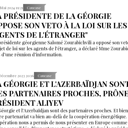
 Mai 2024 19:21
Caucase
A PRÉSIDENTE DE LA GÉORGIE
PPOSE SON VETO À LA LOI SUR LES
AGENTS DE L'ÉTRANGER"
présidente géorgienne Salomé Zourabichvili a opposé son vet
jet de loi sur les agents de l'étranger, a déclaré Mme Zourabic
s d'une réunion d'information.
Décembre 2023 20:16
Caucase
A GÉORGIE ET L'AZERBAÏDJAN SON
ES PARTENAIRES PROCHES, PRÔNE
RÉSIDENT ALIYEV
Géorgie et l'Azerbaïdjan sont des partenaires proches. Et bien
re partenariat va bien au-delà de la coopération énergétique.
pération nous a permis de nous présenter en Europe comme