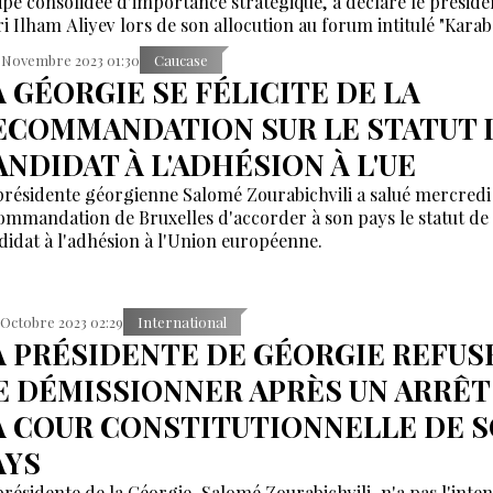
ipe consolidée d'importance stratégique, a déclaré le préside
ri Ilham Aliyev lors de son allocution au forum intitulé "Karab
our à la maison après 30 ans. Accomplissements et défis".
 Novembre 2023 01:30
Caucase
A GÉORGIE SE FÉLICITE DE LA
ECOMMANDATION SUR LE STATUT 
ANDIDAT À L'ADHÉSION À L'UE
présidente géorgienne Salomé Zourabichvili a salué mercredi 
ommandation de Bruxelles d'accorder à son pays le statut de
didat à l'adhésion à l'Union européenne.
 Octobre 2023 02:29
International
A PRÉSIDENTE DE GÉORGIE REFUS
E DÉMISSIONNER APRÈS UN ARRÊT
A COUR CONSTITUTIONNELLE DE 
AYS
présidente de la Géorgie, Salomé Zourabichvili, n'a pas l'inte