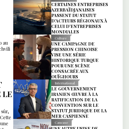
CERTAINES ENTREPRISES
AZERBAÏDJANAISES
PASSENT DU STATUT
D’ACTEURS RÉGIONAUX À
CELUI D’ENTREPRISES
MONDIALES
Culture
o au
UNE CAMPAGNE DE
hvili
PRESSION CHINOISE
VISE UNE SÉRIE
HISTORIQUE TURQUE
POUR UNE SCÈNE
CONSACRÉE AUX
OUÏGHOURS
T
International
LE GOUVERNEMENT
 LE
IRANIEN ŒUVRE À LA
RATIFICATION DE LA
CONVENTION SUR LE
STATUT JURIDIQUE DE LA
 sûr,
MER CASPIENNE
 Cette
Caucase
 une
UNE AUTRE USINE DE