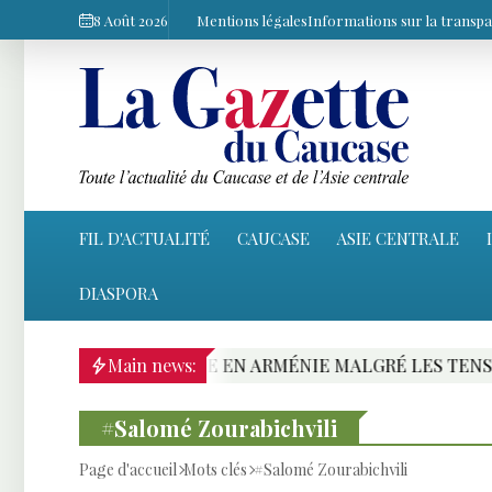
8 Août 2026
Mentions légales
Informations sur la transp
FIL D'ACTUALITÉ
CAUCASE
ASIE CENTRALE
DIASPORA
FERROVIAIRE EN ARMÉNIE MALGRÉ LES TENSIONS AVEC 
Main news:
#Salomé Zourabichvili
Page d'accueil
Mots clés
#Salomé Zourabichvili