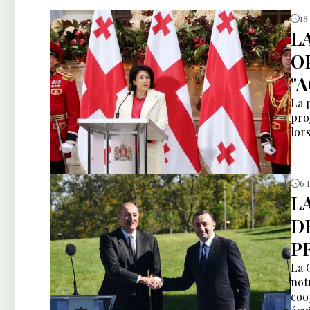
18
L
O
"
La 
pro
lor
6 
L
D
P
La 
not
coo