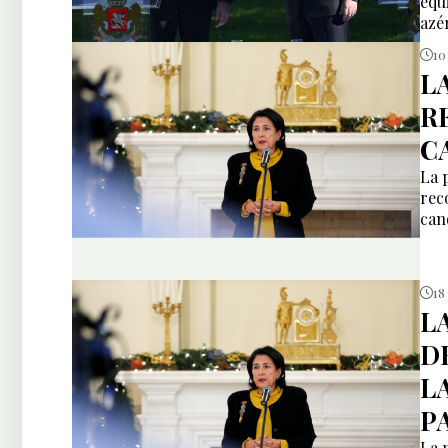
équ
azé
Ret
10
L
R
C
La 
rec
can
18
L
D
L
P
La 