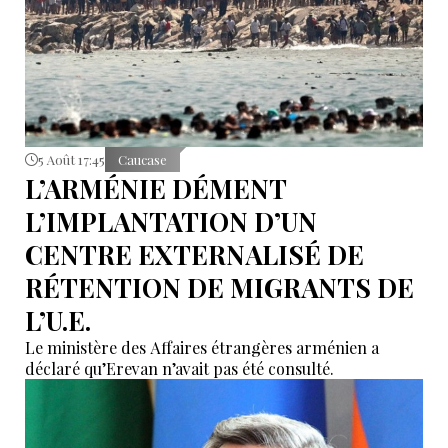
5 Août 17:45
Caucase
L’ARMÉNIE DÉMENT
L’IMPLANTATION D’UN
CENTRE EXTERNALISÉ DE
RÉTENTION DE MIGRANTS DE
L’U.E.
Le ministère des Affaires étrangères arménien a
déclaré qu’Erevan n’avait pas été consulté.