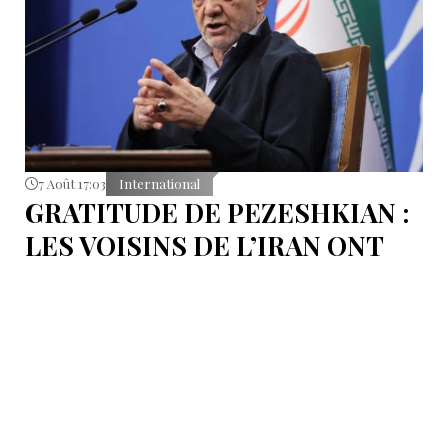
7 Août 17:03
International
GRATITUDE DE PEZESHKIAN :
LES VOISINS DE L’IRAN ONT
EMPÊCHÉ LES TENTATIVES
DE DÉSTABILISATION DU PAYS
Le président iranien Massoud Pezeshkian affirme que
l’amélioration des relations de Téhéran avec les pays
voisins a joué un rôle essentiel lors du récent conflit.
Selon lui, les États de la région auraient empêché des
tentatives d’infiltration et de troubles aux frontières
nord-ouest et sud-est de l’Iran.