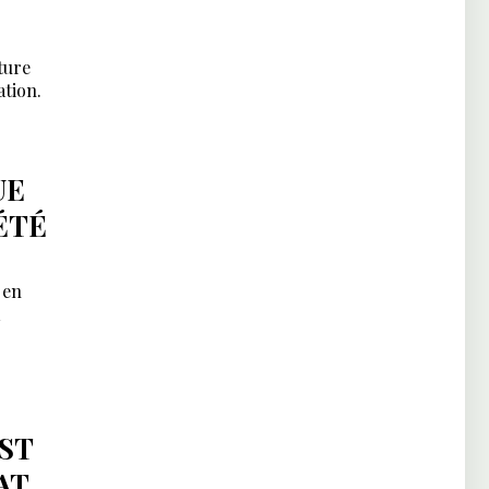
ture
ation.
UE
ÉTÉ
 en
ST
AT