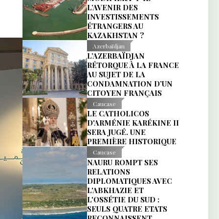
L’AVENIR DES
INVESTISSEMENTS
ÉTRANGERS AU
KAZAKHSTAN ?
Azerbaïdjan
L’AZERBAÏDJAN
RÉTORQUE À LA FRANCE
AU SUJET DE LA
CONDAMNATION D’UN
CITOYEN FRANÇAIS
Caucase
LE CATHOLICOS
D'ARMÉNIE KARÉKINE II
SERA JUGÉ. UNE
PREMIÈRE HISTORIQUE
Caucase
NAURU ROMPT SES
RELATIONS
DIPLOMATIQUES AVEC
L'ABKHAZIE ET
L'OSSÉTIE DU SUD :
SEULS QUATRE ETATS
RECONNAISSENT