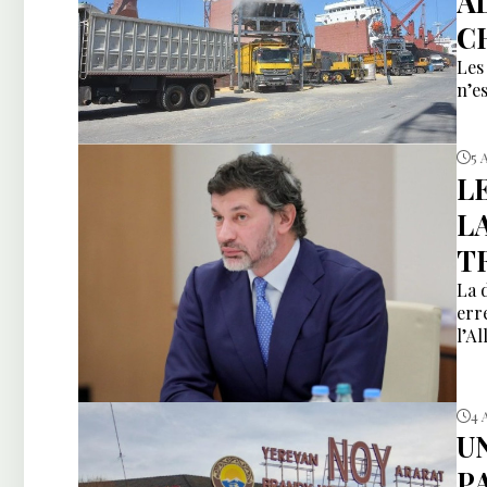
A
C
Les
n’e
5 
L
L
T
La 
err
l’Al
4 
U
P