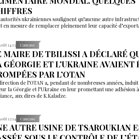
LIMENTAIRE MONDIAL. QUELQUES
HIFFRES
 autorités ukrainiennes soulignent qu’aucune autre infrastruc
st en mesure de remplacer pleinement leur capacité d’export
Août 14:13
Caucase
E MAIRE DE TBILISSI A DÉCLARÉ Q
A GÉORGIE ET L’UKRAINE AVAIENT 
ROMPÉES PAR L’OTAN
direction de l’OTAN a, pendant de nombreuses années, induit
eur la Géorgie et l’Ukraine en leur promettant une adhésion à
liance, aux dires de K.Kaladze.
Août 12:14
Caucase
NE AUTRE USINE DE TSAROUKIAN E
ASSÉE SOUS LE CONTRÔLE DE L’ÉT