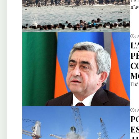
Le 
n’av
5 
L
P
C
M
Il s
5 
P
E