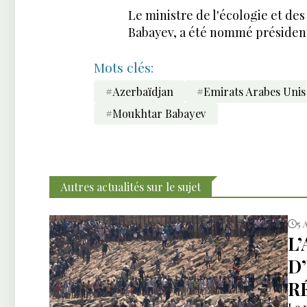
Le ministre de l'écologie et de
Babayev, a été nommé président 
Mots clés:
#Azerbaïdjan
#Emirats Arabes Unis
#Moukhtar Babayev
Autres actualités sur le sujet
5 
L
D
R