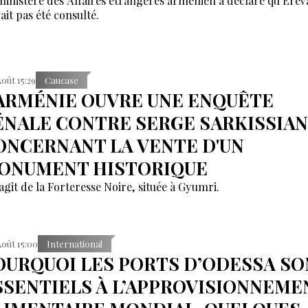
ministère des Affaires étrangères arménien a déclaré qu’Erev
ait pas été consulté.
Août 15:29
Caucase
'ARMÉNIE OUVRE UNE ENQUÊTE
ÉNALE CONTRE SERGE SARKISSIAN
ONCERNANT LA VENTE D'UN
ONUMENT HISTORIQUE
'agit de la Forteresse Noire, située à Gyumri.
Août 15:00
International
OURQUOI LES PORTS D’ODESSA SO
SSENTIELS À L’APPROVISIONNEME