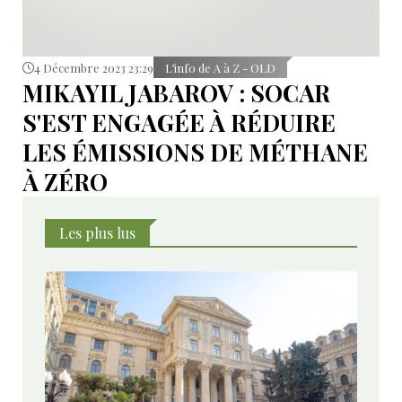
4 Décembre 2023 23:29
L’info de A à Z - OLD
MIKAYIL JABAROV : SOCAR
S'EST ENGAGÉE À RÉDUIRE
LES ÉMISSIONS DE MÉTHANE
À ZÉRO
Les plus lus