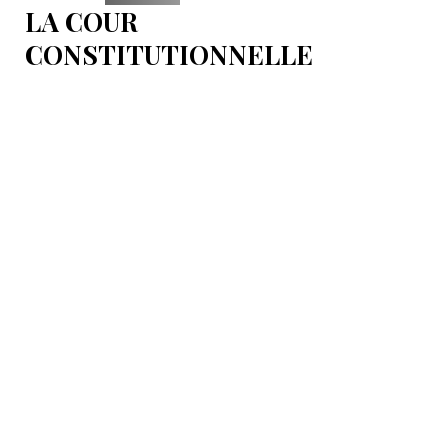
LA COUR
CONSTITUTIONNELLE
D’ARMÉNIE EXAMINERA
L’ACCORD-CADRE SUR LE
PROJET T.R.I.P.P.
L’audience est fixée au 15 septembre.