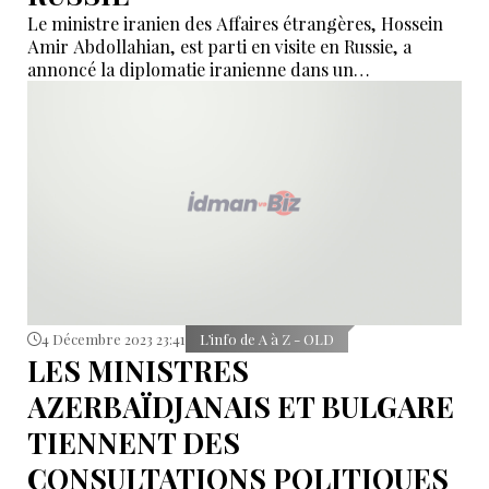
Le ministre iranien des Affaires étrangères, Hossein
Amir Abdollahian, est parti en visite en Russie, a
annoncé la diplomatie iranienne dans un
communiqué.
4 Décembre 2023 23:41
L’info de A à Z - OLD
LES MINISTRES
AZERBAÏDJANAIS ET BULGARE
TIENNENT DES
CONSULTATIONS POLITIQUES