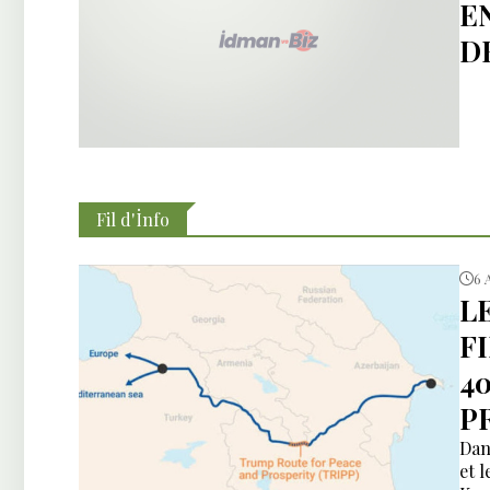
E
D
Fil d'İnfo
6 
L
F
4
P
Dan
et 