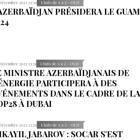
Décembre 2023 23:39
L’info de A à Z - OLD
'AZERBAÏDJAN PRÉSIDERA LE GUAM
24
Décembre 2023 23:31
L’info de A à Z - OLD
E MINISTRE AZERBAÏDJANAIS DE
'ÉNERGIE PARTICIPERA À DES
VÉNEMENTS DANS LE CADRE DE L
OP28 À DUBAI
Décembre 2023 23:29
L’info de A à Z - OLD
IKAYIL JABAROV : SOCAR S'EST