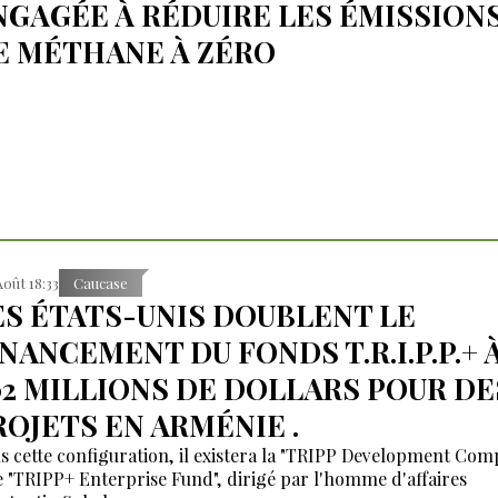
NGAGÉE À RÉDUIRE LES ÉMISSION
E MÉTHANE À ZÉRO
Août 18:33
Caucase
ES ÉTATS-UNIS DOUBLENT LE
INANCEMENT DU FONDS T.R.I.P.P.+ 
02 MILLIONS DE DOLLARS POUR DE
ROJETS EN ARMÉNIE .
s cette configuration, il existera la "TRIPP Development Co
le "TRIPP+ Enterprise Fund", dirigé par l'homme d'affaires