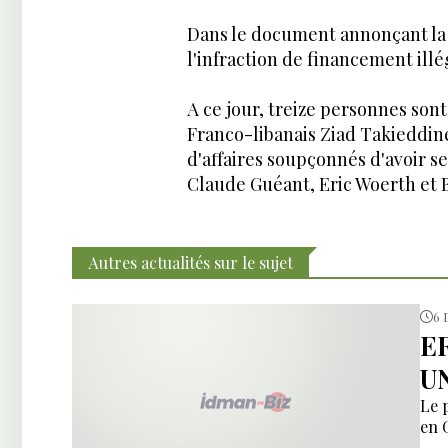
Dans le document annonçant la f
l'infraction de financement ill
A ce jour, treize personnes son
Franco-libanais Ziad Takieddin
d'affaires soupçonnés d'avoir se
Claude Guéant, Eric Woerth et 
Autres actualités sur le sujet
6 
E
U
Le 
en 