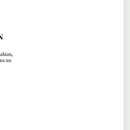
S
N
lahian,
ans un