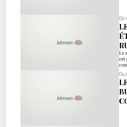
6 
L
É
R
Le 
est
com
4 
L
B
C