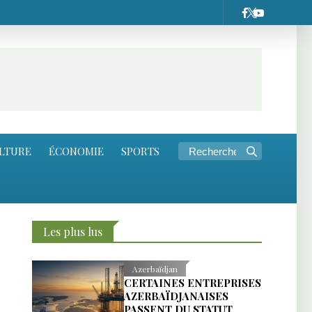
LTURE
ÉCONOMIE
SPORTS
Les plus lus
Azerbaïdjan
CERTAINES ENTREPRISES
AZERBAÏDJANAISES
PASSENT DU STATUT