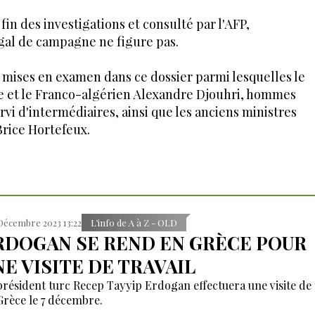
in des investigations et consulté par l'AFP,
égal de campagne ne figure pas.
t mises en examen dans ce dossier parmi lesquelles le
e et le Franco-algérien Alexandre Djouhri, hommes
rvi d'intermédiaires, ainsi que les anciens ministres
Brice Hortefeux.
Décembre 2023 13:22
L’info de A à Z - OLD
RDOGAN SE REND EN GRÈCE POUR
NE VISITE DE TRAVAIL
président turc Recep Tayyip Erdogan effectuera une visite de 
Grèce le 7 décembre.