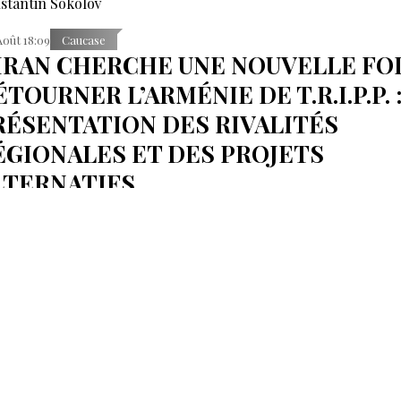
stantin Sokolov
Août 18:09
Caucase
’IRAN CHERCHE UNE NOUVELLE FOI
TOURNER L’ARMÉNIE DE T.R.I.P.P. 
RÉSENTATION DES RIVALITÉS
ÉGIONALES ET DES PROJETS
LTERNATIFS
ou, en revanche, exhorte à accélérer le processus.
Août 17:33
Caucase
A COUR CONSTITUTIONNELLE
’ARMÉNIE EXAMINERA L’ACCORD-
DRE SUR LE PROJET T.R.I.P.P.
udience est fixée au 15 septembre.