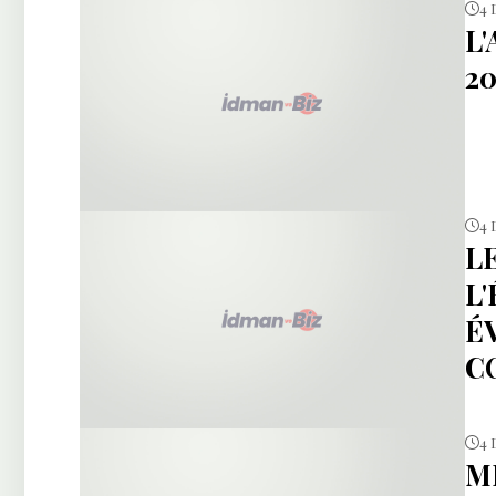
4 
L
20
4 
L
L
É
C
4 
M