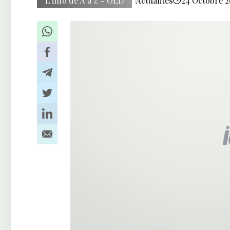
L’info de A à Z - OLD
Actualités
24 Octobre 2