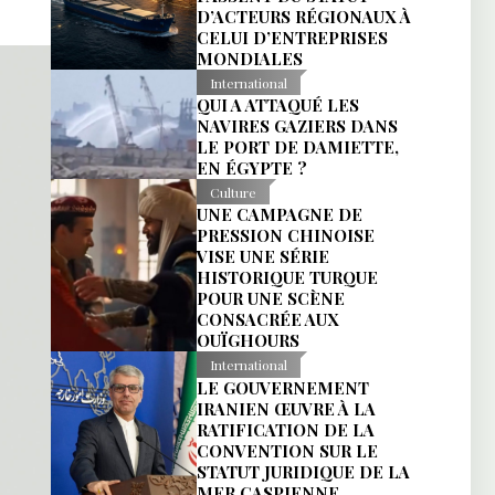
D’ACTEURS RÉGIONAUX À
CELUI D’ENTREPRISES
MONDIALES
International
QUI A ATTAQUÉ LES
NAVIRES GAZIERS DANS
LE PORT DE DAMIETTE,
EN ÉGYPTE ?
Culture
UNE CAMPAGNE DE
PRESSION CHINOISE
VISE UNE SÉRIE
HISTORIQUE TURQUE
POUR UNE SCÈNE
CONSACRÉE AUX
OUÏGHOURS
International
LE GOUVERNEMENT
IRANIEN ŒUVRE À LA
RATIFICATION DE LA
CONVENTION SUR LE
STATUT JURIDIQUE DE LA
MER CASPIENNE