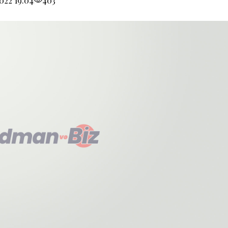
022 19:04
403