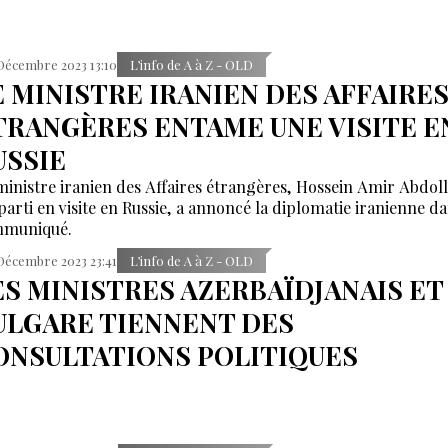
Décembre 2023 13:10
L’info de A à Z - OLD
E MINISTRE IRANIEN DES AFFAIRE
TRANGÈRES ENTAME UNE VISITE E
USSIE
ministre iranien des Affaires étrangères, Hossein Amir Abdol
 parti en visite en Russie, a annoncé la diplomatie iranienne d
muniqué.
Décembre 2023 23:41
L’info de A à Z - OLD
ES MINISTRES AZERBAÏDJANAIS ET
ULGARE TIENNENT DES
ONSULTATIONS POLITIQUES