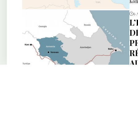
Kon
6 
L
DÉ
P
R
A
Bak
6 
L
D
CA
L’a