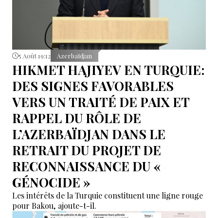
5 Août 19:12
Azerbaïdjan
HIKMET HAJIYEV EN TURQUIE:
DES SIGNES FAVORABLES
VERS UN TRAITÉ DE PAIX ET
RAPPEL DU RÔLE DE
L’AZERBAÏDJAN DANS LE
RETRAIT DU PROJET DE
RECONNAISSANCE DU «
GÉNOCIDE »
Les intérêts de la Turquie constituent une ligne rouge
pour Bakou, ajoute-t-il.