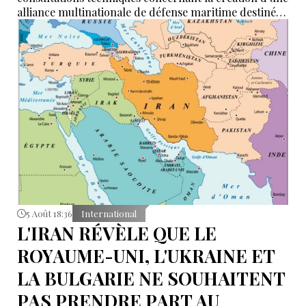
alliance multinationale de défense maritime destinée
à garantir la sécurité de la navigation en mer Rouge,
dans le détroit de Bab el-Mandeb et dans le golfe
d’Aden.
5 Août 18:36
International
L'IRAN RÉVÈLE QUE LE
ROYAUME-UNI, L'UKRAINE ET
LA BULGARIE NE SOUHAITENT
PAS PRENDRE PART AU