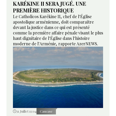
KARÉKINE II SERA JUGÉ. UNE
PREMIÈRE HISTORIQUE
Le Catholicos Karékine II, chef de l'Église
apostolique arménienne, doit comparaître
devant la justice dans ce qui est présenté
comme la première affaire pénale visant le plus
haut dignitaire de l'Église dans l'histoire
moderne de l'Arménie, rapporte AzerNEWS.
31 Juillet 11:04
Caucase