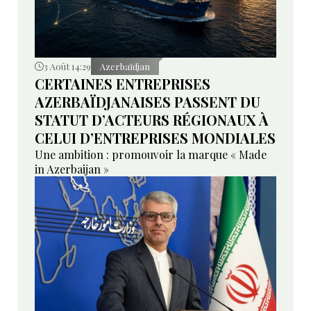
3 Août 14:29
Azerbaïdjan
CERTAINES ENTREPRISES
AZERBAÏDJANAISES PASSENT DU
STATUT D’ACTEURS RÉGIONAUX À
CELUI D’ENTREPRISES MONDIALES
Une ambition : promouvoir la marque « Made
in Azerbaijan »