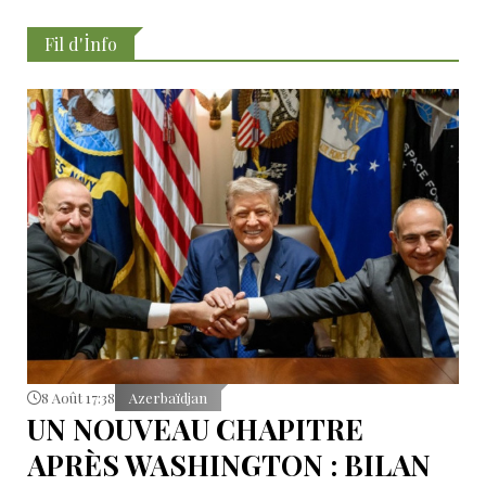
Fil d'İnfo
8 Août 17:38
Azerbaïdjan
UN NOUVEAU CHAPITRE
APRÈS WASHINGTON : BILAN