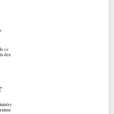
L
de ce
is des
T
inistre
urnisse