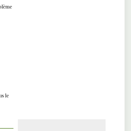
oblème
s le