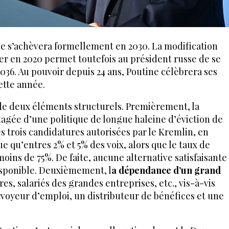
 s’achèvera formellement en 2030. La modification
oter en 2020 permet toutefois au président russe de se
036. Au pouvoir depuis 24 ans, Poutine célèbrera ses
ette année.
 de deux éléments structurels. Premièrement, la
agée d’une politique de longue haleine d’éviction de
es trois candidatures autorisées par le Kremlin, en
e qu’entres 2% et 5% des voix, alors que le taux de
moins de 75%. De faite, aucune alternative satisfaisante
isponible. Deuxièmement, l
a dépendance d’un grand
es, salariés des grandes entreprises, etc., vis-à-vis
ourvoyeur d’emploi, un distributeur de bénéfices et une