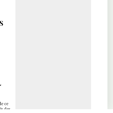
S
L
de ce
is des