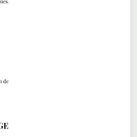
ques.
n de
GE