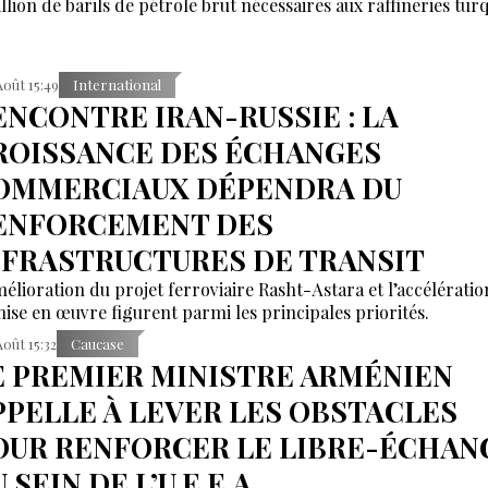
illion de barils de pétrole brut nécessaires aux raffineries tur
Août 15:49
International
ENCONTRE IRAN-RUSSIE : LA
ROISSANCE DES ÉCHANGES
OMMERCIAUX DÉPENDRA DU
ENFORCEMENT DES
NFRASTRUCTURES DE TRANSIT
mélioration du projet ferroviaire Rasht-Astara et l’accélératio
mise en œuvre figurent parmi les principales priorités.
Août 15:32
Caucase
E PREMIER MINISTRE ARMÉNIEN
PPELLE À LEVER LES OBSTACLES
OUR RENFORCER LE LIBRE-ÉCHAN
 SEIN DE L’U.E.E.A.