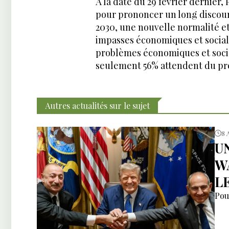
À la date du 29 février dernier,
pour prononcer un long discours
2030, une nouvelle normalité e
impasses économiques et sociale
problèmes économiques et sociau
seulement 56% attendent du prési
Autres actualités sur le sujet
8 
U
W
L
Pou