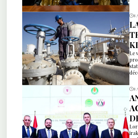
8 
L
T
K
Le 
pro
sta
déc
8 
A
A
D
Lor
irak