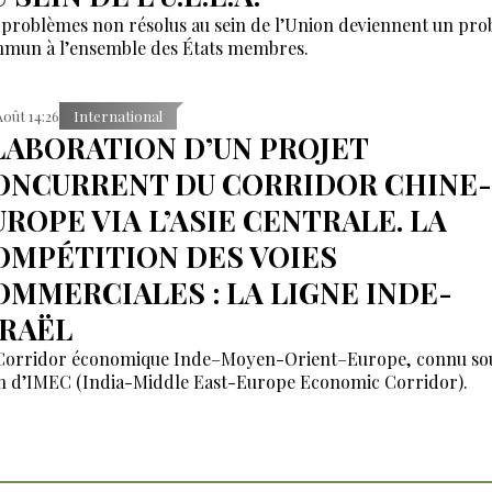
 problèmes non résolus au sein de l’Union deviennent un pr
mun à l’ensemble des États membres.
Août 14:26
International
LABORATION D’UN PROJET
ONCURRENT DU CORRIDOR CHINE-
UROPE VIA L’ASIE CENTRALE. LA
OMPÉTITION DES VOIES
OMMERCIALES : LA LIGNE INDE-
SRAËL
Corridor économique Inde–Moyen-Orient–Europe, connu sou
 d’IMEC (India-Middle East-Europe Economic Corridor).