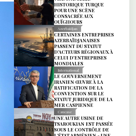
HISTORIQUE TURQUE
POUR UNE SCÈNE
CONSACRÉE AUX
OUÏGHOURS
Azerbaïdjan
CERTAINES ENTREPRISES
AZERBAÏDJANAISES
PASSENT DU STATUT
D’ACTEURS RÉGIONAUX À
CELUI D’ENTREPRISES
MONDIALES
International
LE GOUVERNEMENT
IRANIEN ŒUVRE À LA
RATIFICATION DE LA
CONVENTION SUR LE
STATUT JURIDIQUE DE LA
MER CASPIENNE
Caucase
UNE AUTRE USINE DE
TSAROUKIAN EST PASSÉE
SOUS LE CONTRÔLE DE
L’ÉTAT ARMÉNIEN - UNE