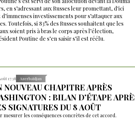
 Poutine s’est servi de son allocution devant la Douma
, en s’adressant aux Russes leur promettant, d'ici
t d’immenses investissements pour s’attaquer aux
s. Toutefois, si 83% des Russes souhaitent que les
x soient pris à bras le corps après l’élection,
dent Poutine de s’en saisir s’il est réélu.
Août 17:38
Azerbaïdjan
N NOUVEAU CHAPITRE APRÈS
ASHINGTON : BILAN D’ÉTAPE APRÈ
ES SIGNATURES DU 8 AOÛT
r mesurer les conséquences concrètes de cet accord.