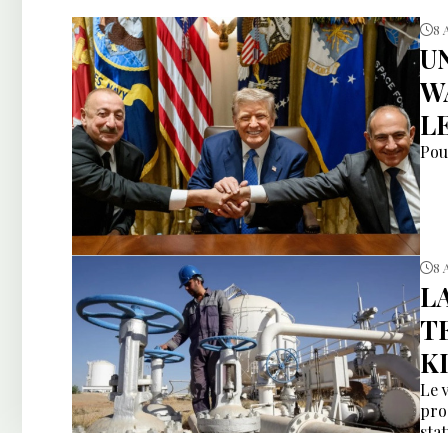
8 
U
W
L
Pou
8 
L
T
K
Le 
pro
sta