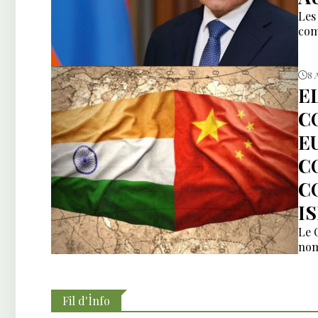
Les
com
8 
E
C
E
C
C
I
Le 
nom
Fil d'İnfo