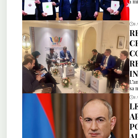
1 m
8 
R
C
C
R
I
L’a
sa 
8 
L
A
P
AU