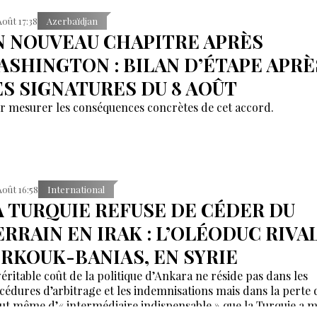
Août 17:38
Azerbaïdjan
N NOUVEAU CHAPITRE APRÈS
ASHINGTON : BILAN D’ÉTAPE APRÈ
ES SIGNATURES DU 8 AOÛT
r mesurer les conséquences concrètes de cet accord.
Août 16:58
International
A TURQUIE REFUSE DE CÉDER DU
ERRAIN EN IRAK : L’OLÉODUC RIVA
IRKOUK-BANIAS, EN SYRIE
véritable coût de la politique d’Ankara ne réside pas dans les
cédures d’arbitrage et les indemnisations mais dans la perte 
tut même d’« intermédiaire indispensable » que la Turquie a m