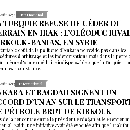
Août 16:58
International
A TURQUIE REFUSE DE CÉDER DU
ERRAIN EN IRAK : L’OLÉODUC RIVA
IRKOUK-BANIAS, EN SYRIE
véritable coût de la politique d’Ankara ne réside pas dans les
cédures d’arbitrage et les indemnisations mais dans la perte 
tut même d’« intermédiaire indispensable » que la Turquie a m
ennies à construire.
Août 16:15
International
NKARA ET BAGDAD SIGNENT UN
CCORD D’UN AN SUR LE TRANSPOR
E PÉTROLE BRUT DE KIRKOUK
s de la rencontre entre le président Erdoğan et le Premier m
ien al-Zaidi, une initiative avait été évoquée afin que l’Irak fo