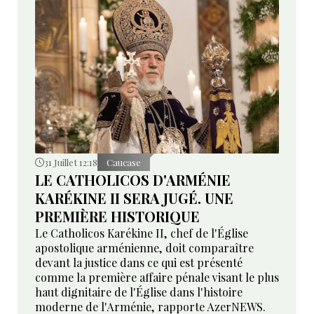
31 Juillet 12:18
Caucase
LE CATHOLICOS D'ARMÉNIE
KARÉKINE II SERA JUGÉ. UNE
PREMIÈRE HISTORIQUE
Le Catholicos Karékine II, chef de l'Église
apostolique arménienne, doit comparaître
devant la justice dans ce qui est présenté
comme la première affaire pénale visant le plus
haut dignitaire de l'Église dans l'histoire
moderne de l'Arménie, rapporte AzerNEWS.