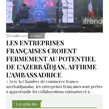
15 Juillet 10:13
France
LES ENTREPRISES
FRANÇAISES CROIENT
FERMEMENT AU POTENTIEL
DE L’AZERBAÏDJAN, AFFIRME
L’AMBASSADRICE
« Avec la Chambre de commerce franco-
azerbaïdjanaise, les entreprises françaises sont prêtes
à approfondir les collaborations existantes et à
développer de nouveaux domaines de coopération ».
Les plus lus