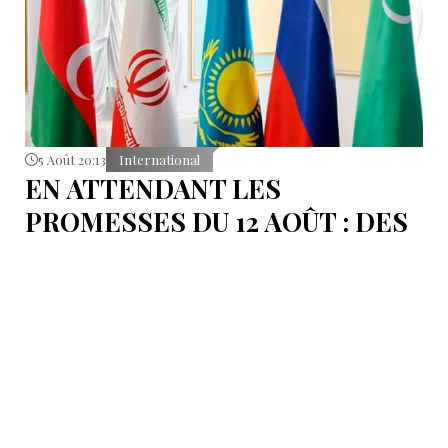
5 Août 20:13
International
EN ATTENDANT LES
PROMESSES DU 12 AOÛT : DES
ÉLÉMENTS DU DÉBAT
POLITIQUE ET DES
ARGUMENTS JURIDIQUES
AUTOUR DE LA MER
CASPIENNE EN IRAN
L'Iran est censé tenir sa promesse de ratifier la
Convention sur le statut juridique de la mer