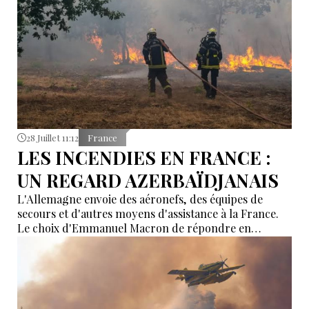
28 Juillet 11:12
France
LES INCENDIES EN FRANCE :
UN REGARD AZERBAÏDJANAIS
L'Allemagne envoie des aéronefs, des équipes de
secours et d'autres moyens d'assistance à la France.
Le choix d'Emmanuel Macron de répondre en
allemand a eu une portée symbolique.