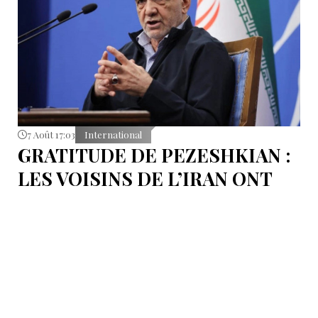
7 Août 17:03
International
GRATITUDE DE PEZESHKIAN :
LES VOISINS DE L’IRAN ONT
EMPÊCHÉ LES TENTATIVES
DE DÉSTABILISATION DU PAYS
Le président iranien Massoud Pezeshkian affirme que
l’amélioration des relations de Téhéran avec les pays
voisins a joué un rôle essentiel lors du récent conflit.
Selon lui, les États de la région auraient empêché des
tentatives d’infiltration et de troubles aux frontières