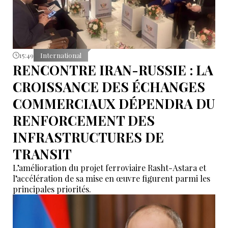
15:49
International
RENCONTRE IRAN-RUSSIE : LA
CROISSANCE DES ÉCHANGES
COMMERCIAUX DÉPENDRA DU
RENFORCEMENT DES
INFRASTRUCTURES DE
TRANSIT
L’amélioration du projet ferroviaire Rasht-Astara et
l’accélération de sa mise en œuvre figurent parmi les
principales priorités.