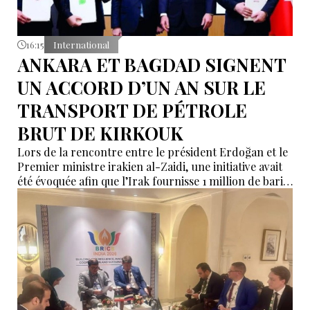
16:15
International
ANKARA ET BAGDAD SIGNENT
UN ACCORD D’UN AN SUR LE
TRANSPORT DE PÉTROLE
BRUT DE KIRKOUK
Lors de la rencontre entre le président Erdoğan et le
Premier ministre irakien al-Zaidi, une initiative avait
été évoquée afin que l’Irak fournisse 1 million de barils
de pétrole brut nécessaires aux raffineries turques.